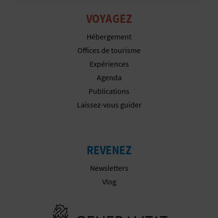
D
VOYAGEZ
Configurer les cookies
A
Hébergement
Plus d´informations
Offices de tourisme
V
Expériences
L
Agenda
Publications
O
Laissez-vous guider
G
REVENEZ
C
Newsletters
A
Vlog
L
C
Aller à la w