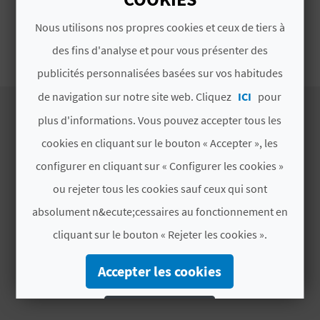
E
Nous utilisons nos propres cookies et ceux de tiers à
V
ZGAT PÉRIODE SAISONNIÈRE
des fins d'analyse et pour vous présenter des
E
publicités personnalisées basées sur vos habitudes
de navigation sur notre site web. Cliquez
ICI
pour
N
plus d'informations. Vous pouvez accepter tous les
E
cookies en cliquant sur le bouton « Accepter », les
DÉCOUVREZ
Z
configurer en cliquant sur « Configurer les cookies »
Itinéraires
ou rejeter tous les cookies sauf ceux qui sont
Nature
A
absolument n&ecute;cessaires au fonctionnement en
Culture
cliquant sur le bouton « Rejeter les cookies ».
G
Sports
Gastronomie
E
Accepter les cookies
Webcams
N
Rejeter les cookies