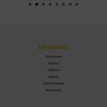
P
T
I
O
N
DÉCOUVREZ
E
Itinéraires
N
Nature
T
Culture
R
Sports
Gastronomie
E
Webcams
P
R