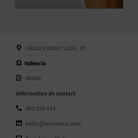
E
V
E
N
CALLE VICENT LLEO, 25
E
València
Z
46006
A
information de contact
G
962 625 678
E
hello@lanovieta.com
N