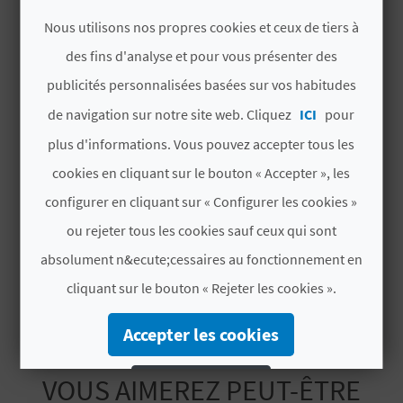
Places
8
U
Nous utilisons nos propres cookies et ceux de tiers à
Chambres
4
en tout
L
des fins d'analyse et pour vous présenter des
publicités personnalisées basées sur vos habitudes
E
# CARACTÉRISTIQUES
de navigation sur notre site web. Cliquez
ICI
pour
T
Catégorie
3 Étoiles supérieur
plus d'informations. Vous pouvez accepter tous les
O
cookies en cliquant sur le bouton « Accepter », les
Label
CV H01520 V
N
configurer en cliquant sur « Configurer les cookies »
# PÉRIODE D'OUVERTURE
ou rejeter tous les cookies sauf ceux qui sont
E
absolument n&ecute;cessaires au fonctionnement en
Ouvert toute l'année
M
cliquant sur le bouton « Rejeter les cookies ».
P
Accepter les cookies
R
E
VOUS AIMEREZ PEUT-ÊTRE
Rejeter les cookies