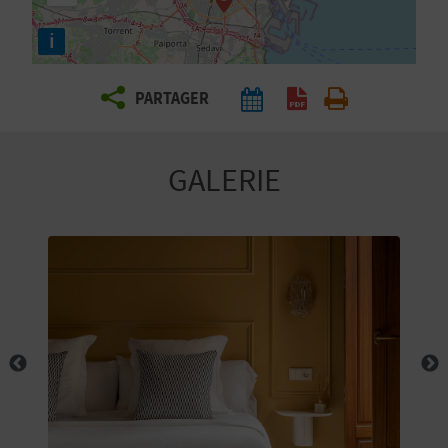
E
i
Z
PARTAGER
V
O
GALERIE
Y
A
G
E
Z
R