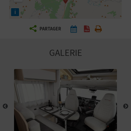
E
i
Z
PARTAGER
V
O
GALERIE
Y
A
G
E
Z
R