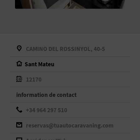
E
V
E
N
CAMINO DEL ROSSINYOL, 40-5
E
Sant Mateu
Z
12170
A
information de contact
G
+34 964 297 510
E
reservas@tuautocaravaning.com
N