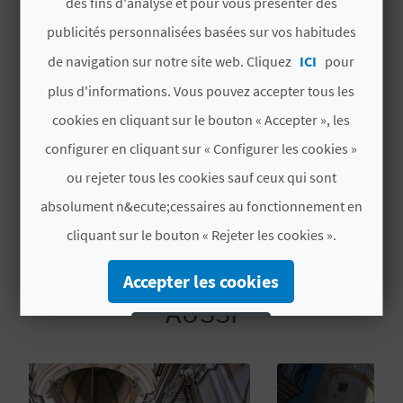
des fins d'analyse et pour vous présenter des
Signature
CVNR00096CS
U
publicités personnalisées basées sur vos habitudes
L
de navigation sur notre site web. Cliquez
ICI
pour
# SPÉCIALITÉS
plus d'informations. Vous pouvez accepter tous les
E
cookies en cliquant sur le bouton « Accepter », les
T
Alquiler de vehículos
configurer en cliquant sur « Configurer les cookies »
O
ou rejeter tous les cookies sauf ceux qui sont
N
absolument n&ecute;cessaires au fonctionnement en
cliquant sur le bouton « Rejeter les cookies ».
E
M
VOUS AIMEREZ PEUT-ÊTRE
Accepter les cookies
AUSSI
P
Rejeter les cookies
R
Configurer les cookies
E