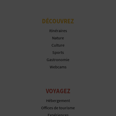
P
T
DÉCOUVREZ
I
Itinéraires
O
Nature
N
Culture
E
Sports
Gastronomie
N
Webcams
T
R
VOYAGEZ
E
Hébergement
P
Offices de tourisme
R
Expériences