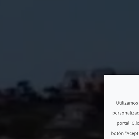
Utilizamos 
personalizad
portal. Cli
botón "Acepta