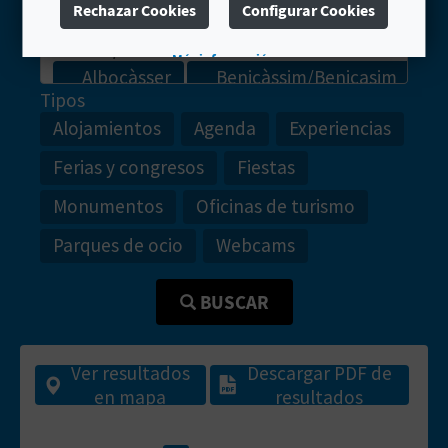
Rechazar Cookies
Configurar Cookies
Más información
Tipos
Alojamientos
Agenda
Experiencias
Ferias y congresos
Fiestas
Monumentos
Oficinas de turismo
Parques de ocio
Webcams
BUSCAR
Ver resultados
Descargar PDF de
en mapa
resultados