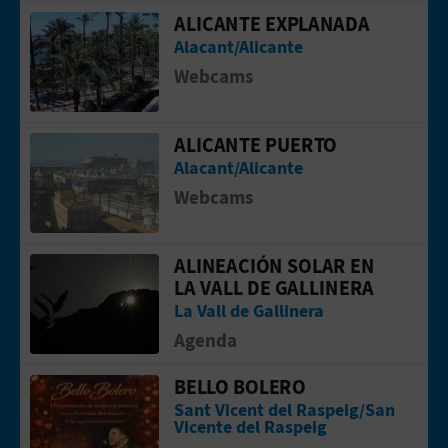
ALICANTE EXPLANADA
Ir a la p&aacute;gina de Alicante Exp
Alacant/Alicante
Webcams
ALICANTE PUERTO
Ir a la p&aacute;gina de Alicante Puer
Alacant/Alicante
Webcams
ALINEACIÓN SOLAR EN
Ir a la p&aacute;gina de Alineación sol
LA VALL DE GALLINERA
La Vall de Gallinera
Agenda
BELLO BOLERO
Ir a la p&aacute;gina de Bello Bolero
Sant Vicent del Raspeig/San
Vicente del Raspeig