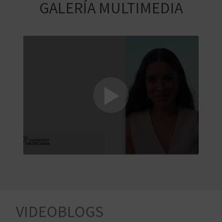
E
GALERÍA MULTIMEDIA
V
I
A
J
A
V
U
E
VIDEOBLOGS
L