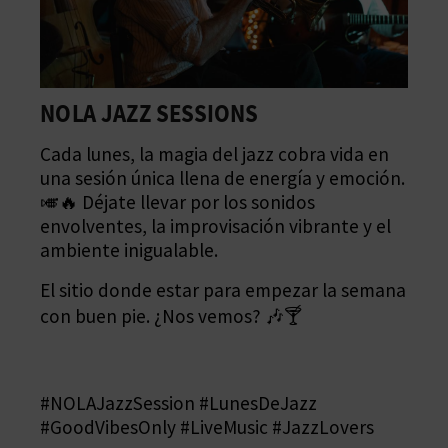
A
R
NOLA JAZZ SESSIONS
Es
E
Cr
Cada lunes, la magia del jazz cobra vida en
G
una sesión única llena de energía y emoción.
n
2 
🎺🔥 Déjate llevar por los sonidos
e y
I
DI
envolventes, la improvisación vibrante y el
ndo
en
S
ambiente inigualable.
a
r a
DI
T
El sitio donde estar para empezar la semana
o
con buen pie. ¿Nos vemos? 🎶🍸
R
O
 de
ón,
#NOLAJazzSession #LunesDeJazz
E
#GoodVibesOnly #LiveMusic #JazzLovers