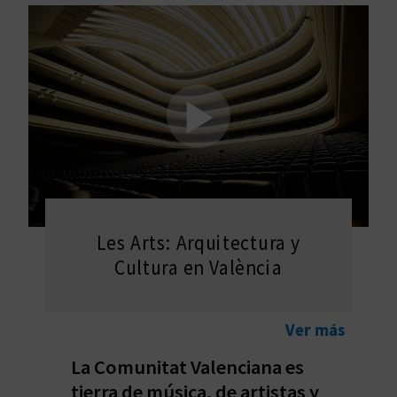
V
E
A
G
E
N
Les Arts: Arquitectura y
D
Cultura en València
A
Ver más
V
La Comunitat Valenciana es
tierra de música, de artistas y
I