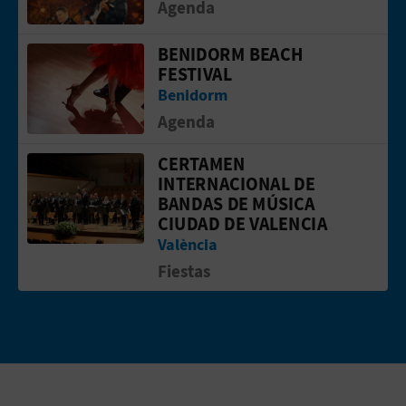
Agenda
BENIDORM BEACH
Ir a la p&aacute;gina de Benidorm Be
FESTIVAL
Benidorm
Agenda
CERTAMEN
Ir a la p&aacute;gina de CERTAMEN
INTERNACIONAL DE
BANDAS DE MÚSICA
CIUDAD DE VALENCIA
València
Fiestas