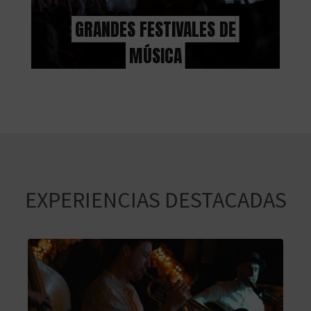
C
GRANDES FESTIVALES DE
U
MÚSICA
L
A
T
U
H
EXPERIENCIAS DESTACADAS
U
E
L
L