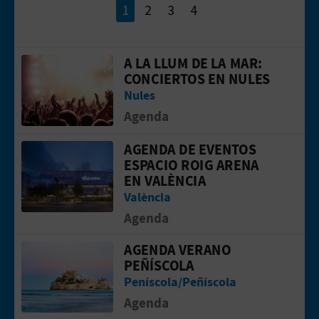
1
2
3
4
A LA LLUM DE LA MAR:
Ir a la p&aacute;gina de A la llum de 
CONCIERTOS EN NULES
Nules
Agenda
AGENDA DE EVENTOS
Ir a la p&aacute;gina de Agenda de ev
ESPACIO ROIG ARENA
EN VALÈNCIA
València
Agenda
AGENDA VERANO
Ir a la p&aacute;gina de Agenda veran
PEÑÍSCOLA
Peníscola/Peñíscola
Agenda