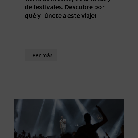
de festivales. Descubre por
D
qué y ¡únete a este viaje!
E
O
B
Leer más
L
O
G
C
A
L