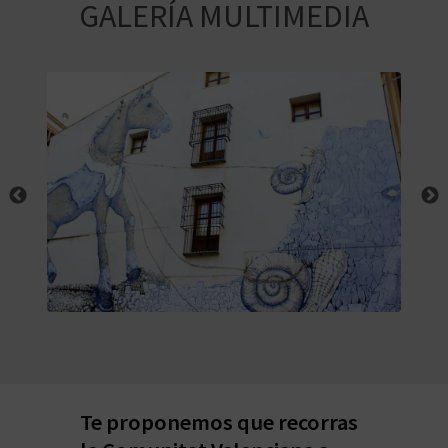
E
GALERÍA MULTIMEDIA
V
I
A
J
A
V
U
E
Te proponemos que recorras
L