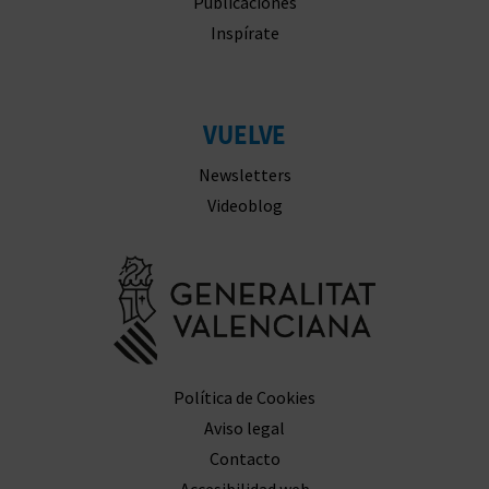
Publicaciones
C
Inspírate
U
L
VUELVE
A
Newsletters
T
Videoblog
U
Ir a la web 
H
U
E
Política de Cookies
L
Aviso legal
Contacto
L
Accesibilidad web