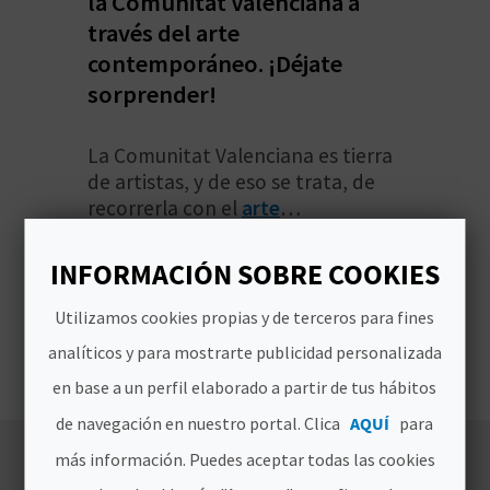
la Comunitat Valenciana a
V
través del arte
contemporáneo. ¡Déjate
E
sorprender!
A
La Comunitat Valenciana es tierra
de artistas, y de eso se trata, de
G
recorrerla con el
arte
E
contemporáneo
como la excusa
perfecta para dar buena cuenta.
INFORMACIÓN SOBRE COOKIES
N
Leer más
Museos, eventos de Street Art,
iniciativas de land art, festivales
Utilizamos cookies propias y de terceros para fines
D
donde la creatividad y las artes
analíticos y para mostrarte publicidad personalizada
A
plásticas se ponen a disposición de
en base a un perfil elaborado a partir de tus hábitos
la población, en pequeños
municipios, pero también en las
de navegación en nuestro portal. Clica
AQUÍ
para
V
grandes ciudades valencianas.
más información. Puedes aceptar todas las cookies
I