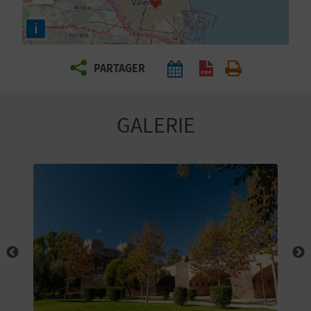
E
i
Z
PARTAGER
V
O
GALERIE
Y
A
G
E
Z
R