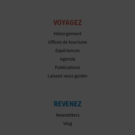
P
T
VOYAGEZ
I
Hébergement
O
Offices de tourisme
N
Expériences
Agenda
E
Publications
N
Laissez-vous guider
T
R
REVENEZ
E
Newsletters
P
Vlog
R