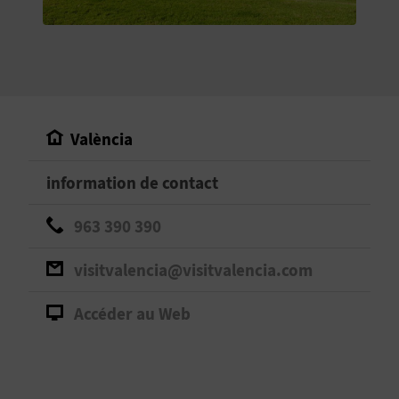
E
V
E
N
València
E
information de contact
Z
963 390 390
A
visitvalencia@visitvalencia.com
G
Accéder au Web
E
N