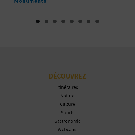
Hébergement
I
N
T
E
I
DÉCOUVREZ
N
S
Itinéraires
Nature
C
Culture
R
Sports
Gastronomie
I
Webcams