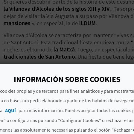
Si quieres descubrir parte de la historia de este destino
la Vilanova d’Alcolea de los siglos XIII y XIV
. ¡Te sorp
dejar de visitar la
Vía Augusta
a su paso por Vilanova d
mansiones
y, en especial, la de
ILDUM
.
Vilanova d’Alcolea se caracteriza por mantener vivas s
de Sant Antoni
. Esta tradicional fiesta empieza con la
“
noche, es el turno de
la Matxà
. Fuego, un espectáculo 
tradicionales de San Antonio.
Una fiesta que tiene lu
Este es un destino lleno de historia y
la naturaleza es u
Adéntrate en este fantástico pueblo y disfruta de cada
INFORMACIÓN SOBRE COOKIES
cookies propias y de terceros para fines analíticos y para mostrart
a en base a un perfil elaborado a partir de tus hábitos de navegaci
ca
AQUÍ
para más información. Puedes aceptar todas las cookies 
ENCUENTRA
r" o configurarlas pulsando "Configurar Cookies" o rechazar el us
menos las absolutamente necesarias pulsando el botón "Rechazar 