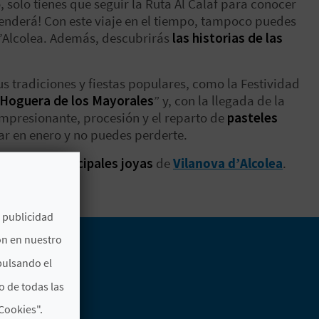
, solo tienes que seguir la
Ruta Al Calaf
para conocer
renderá! Con este viaje en el tiempo, tampoco puedes
’Alcolea. Además, descubrirás
las historias de las
us tradiciones y fiestas populares, como la
Festividad
Hoguera de los Mayorales
” y, con la llegada de la
impresionante, procesión y el reparto de
pasteles
gar en enero y no puedes perderte.
na de las principales joyas
de
Vilanova d’Alcolea
.
 minuto.
e publicidad
ón en nuestro
pulsando el
o de todas las
Cookies".