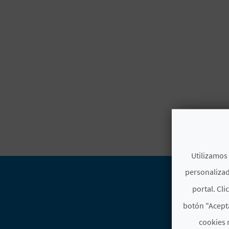
Utilizamos 
personalizad
portal. Cli
botón "Acepta
cookies 