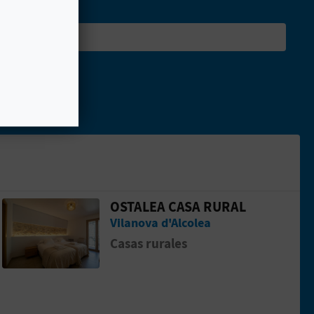
OSTALEA CASA RURAL
PERIENCE
Ir a la p&aacute;gina de OSTALEA Casa R
Vilanova d'Alcolea
Casas rurales
CIES TURISME I VIVENCIES