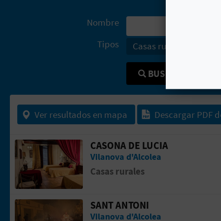
Nombre
Tipos
Casas rurales
Empr
BUSCAR
Ver resultados en mapa
Descargar PDF d
CASONA DE LUCIA
Ir a la p&aacute;gina de CASONA DE L
Vilanova d'Alcolea
Casas rurales
SANT ANTONI
Ir a la p&aacute;gina de Sant Antoni
Vilanova d'Alcolea