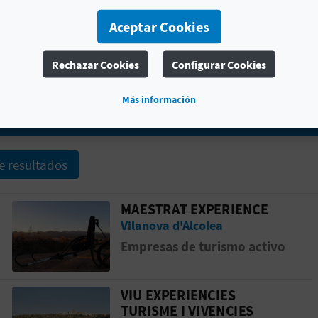
Aceptar Cookies
Rechazar Cookies
Configurar Cookies
esas de turismo activo
Fiestas
Más información
e resultados
MAESTRAT EXPERIENCE
UCIA
Ir a la p&aacute;gina de MAESTRAT EX
Vilanova d'Alcolea
Empresas de turismo activo
VIU EXPERIENCIES
Ir a la p&aacute;gina de VIU EXPERIEN
TURISME I VIVENCIES