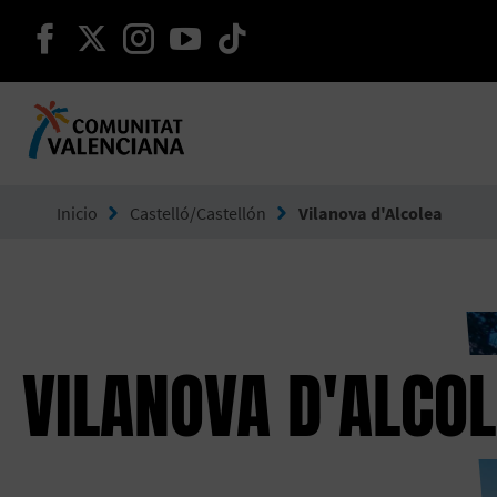
seguir en facebook
seguir en twitter
seguir en instagram
seguir en youtube
seguir en tiktok
Ir a Comunitat Valenciana
Inicio
Castelló/Castellón
Vilanova d'Alcolea
VILANOVA D'ALCO