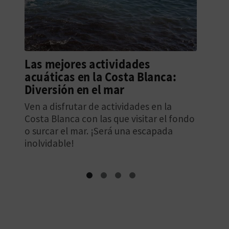
Jardines de la Comunitat
Valenciana, rodéate de
naturaleza
Los jardines tienen la capacidad de
relajarnos y atenúan los sonidos de la
ciudad rodeándonos de frescura. ¡Son
grandes lugares donde descansar
cuando estamos de viaje! Te
recomendamos algunos de los más
populares de nuestro territorio.