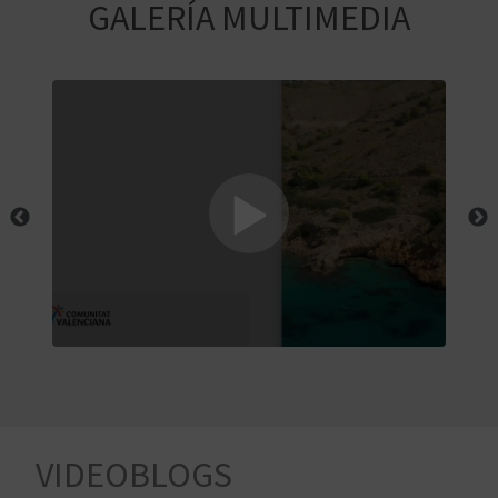
E
GALERÍA MULTIMEDIA
V
I
A
J
A
V
U
E
VIDEOBLOGS
L