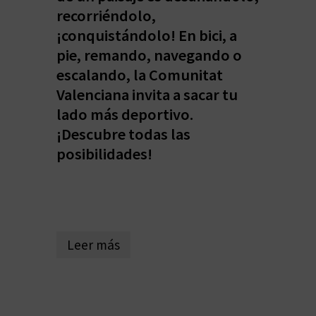
recorriéndolo,
D
¡conquistándolo! En bici, a
pie, remando, navegando o
E
escalando, la Comunitat
O
Valenciana invita a sacar tu
B
lado más deportivo.
¡Descubre todas las
L
posibilidades!
O
G
Leer más
C
A
L