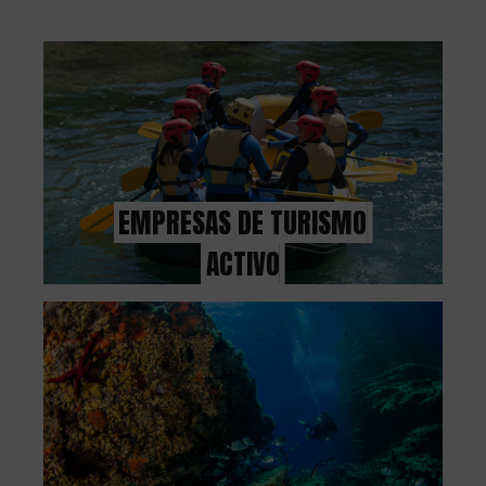
C
U
L
A
T
EMPRESAS DE TURISMO
U
ACTIVO
H
U
E
L
L