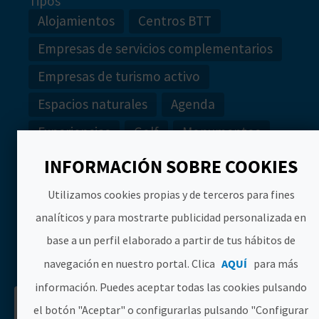
Tipos
Alojamientos
Centros BTT
Empresas de servicios complementarios
Empresas de turismo activo
Espacios naturales
Agenda
Experiencias
Golf
Monumentos
Museos
Náutica
INFORMACIÓN SOBRE COOKIES
Oficinas de turismo
Parques de ocio
Utilizamos cookies propias y de terceros para fines
Playas
Rutas
Webcams
analíticos y para mostrarte publicidad personalizada en
base a un perfil elaborado a partir de tus hábitos de
BUSCAR
navegación en nuestro portal. Clica
AQUÍ
para más
información. Puedes aceptar todas las cookies pulsando
Ver resultados
Descargar PDF de
el botón "Aceptar" o configurarlas pulsando "Configurar