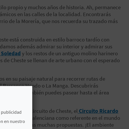
tilo propio y muchos años de historia. Ah, permanece
micos en las calles de la localidad. Encontrarás
rrio de la Morería, que nos recuerda su trazado más
ste está construida en estilo barroco tardío con
mendamos además admirar su interior y admirar sus
a Soledad
y los restos de un antiguo molino harinero
les de Cheste se llenan de arte urbano con el esperado
 en su paisaje natural para recorrer rutas de
el Barranco Hondo o La Manga. Descubrirás
na y flora. También puedes pasear hasta el área
co urbano.
mados en el circuito de Cheste, el
Circuito Ricardo
e publicidad
a la Comunitat Valenciana como referente en el mundo
ón en nuestro
a 1, entre otras muchas propuestas. ¡El ambiente