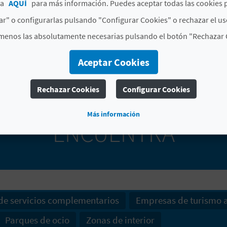
ca
AQUÍ
para más información. Puedes aceptar todas las cookies 
que se crea en las pruebas grandes en Cheste es alucina
r" o configurarlas pulsando "Configurar Cookies" o rechazar el us
OFICINAS DE TURISMO:
menos las absolutamente necesarias pulsando el botón "Rechazar 
TOURIST INFO CHESTE
Aceptar Cookies
Rechazar Cookies
Configurar Cookies
Más información
ENCUENTRA
e servicios complementarios
Empresas de turismo a
Parques de ocio
Zonas de interior