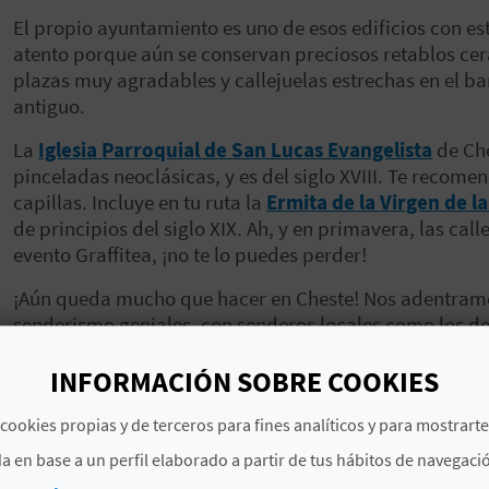
El propio ayuntamiento es uno de esos edificios con es
atento porque aún se conservan preciosos retablos cerá
plazas muy agradables y callejuelas estrechas en el ba
antiguo.
La
Iglesia Parroquial de San Lucas Evangelista
de Che
pinceladas neoclásicas, y es del siglo XVIII. Te reco
capillas. Incluye en tu ruta la
Ermita de la Virgen de l
de principios del siglo XIX. Ah, y en primavera, las cal
evento Graffitea, ¡no te lo puedes perder!
¡Aún queda mucho que hacer en Cheste! Nos adentramos
senderismo geniales, con senderos locales como los d
construcciones de piedra en seco y una interesante fau
recreativa de La Lomiquia, que está muy cerca del cas
INFORMACIÓN SOBRE COOKIES
Por último, te animamos a consultar los eventos progra
cookies propias y de terceros para fines analíticos y para mostrart
Tormo
, un lugar que ya es mítico y que ha colocado 
a en base a un perfil elaborado a partir de tus hábitos de navegaci
del motor con competiciones de motociclismo y Fórmul