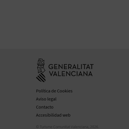
Ir a la web de 
Política de Cookies
Aviso legal
Contacto
Accesibilidad web
© Turisme Comunitat Valenciana, 2026.