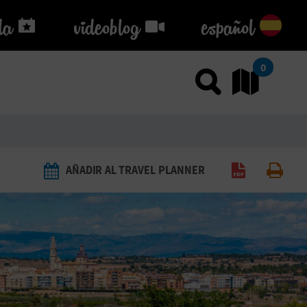
da
da
videoblog
videoblog
español
0
Usar el
Ir
AÑADIR AL TRAVEL PLANNER
Generar PDF
Imprimi