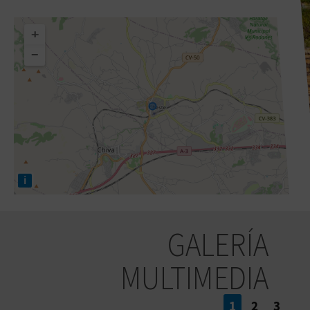
+
−
i
GALERÍA
MULTIMEDIA
1
2
3