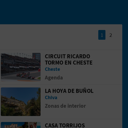
1
2
CIRCUIT RICARDO
o Tormo
Ir a la p&aacute;gina de Circuit Ricardo
TORMO EN CHESTE
Cheste
Agenda
LA HOYA DE BUÑOL
uial de San Lucas Evangelista
Ir a la p&aacute;gina de La Hoya de Buñ
Chiva
Zonas de interior
CASA TORRIJOS
 CHESTE
Ir a la p&aacute;gina de CASA TORRIJOS