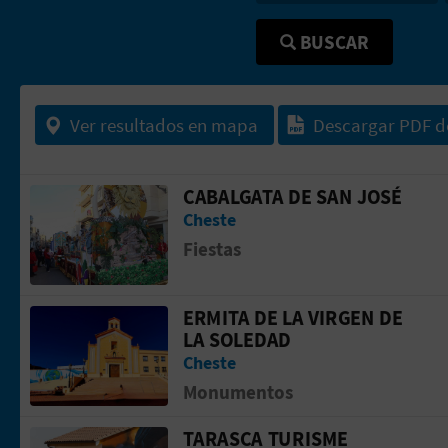
BUSCAR
Ver resultados en mapa
Descargar PDF d
CABALGATA DE SAN JOSÉ
Ir a la p&aacute;gina de Cabalgata de
Cheste
Fiestas
ERMITA DE LA VIRGEN DE
Ir a la p&aacute;gina de Ermita de la 
LA SOLEDAD
Cheste
Monumentos
TARASCA TURISME
Ir a la p&aacute;gina de TARASCA TU