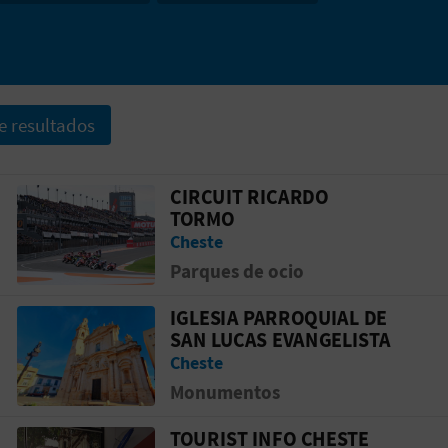
e resultados
CIRCUIT RICARDO
 San José
Ir a la p&aacute;gina de Circuit Ricard
TORMO
Cheste
Parques de ocio
IGLESIA PARROQUIAL DE
Virgen de la Soledad
Ir a la p&aacute;gina de Iglesia Parroq
SAN LUCAS EVANGELISTA
Cheste
Monumentos
TOURIST INFO CHESTE
RISME
Ir a la p&aacute;gina de TOURIST INFO