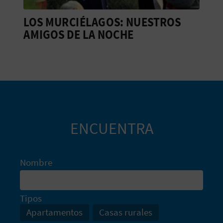
A
LOS MURCIÉLAGOS: NUESTROS
AMIGOS DE LA NOCHE
R
E
G
I
S
ENCUENTRA
T
Nombre
R
O
Tipos
E
Apartamentos
Casas rurales