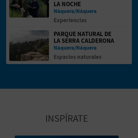
LA NOCHE
Nàquera/Náquera
Experiencias
PARQUE NATURAL DE
Ir a la p&aacute;gina de Parque Natur
LA SERRA CALDERONA
Nàquera/Náquera
Espacios naturales
INSPÍRATE