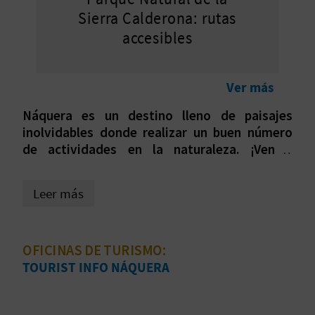
Sierra Calderona: rutas
D
accesibles
E
O
Ver más
B
Náquera es un destino lleno de paisajes
inolvidables donde realizar un buen número
L
de actividades en la naturaleza. ¡Ven a
descubrirlas!
O
Leer más
G
C
OFICINAS DE TURISMO:
TOURIST INFO NÁQUERA
A
L