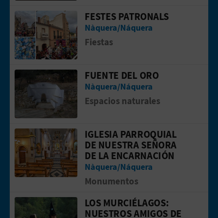
FESTES PATRONALS
Ir a la p&aacute;gina de Festes Patron
Nàquera/Náquera
Fiestas
FUENTE DEL ORO
Ir a la p&aacute;gina de Fuente del or
Nàquera/Náquera
Espacios naturales
IGLESIA PARROQUIAL
Ir a la p&aacute;gina de Iglesia Parr
DE NUESTRA SEÑORA
DE LA ENCARNACIÓN
Nàquera/Náquera
Monumentos
LOS MURCIÉLAGOS:
Ir a la p&aacute;gina de Los murciéla
NUESTROS AMIGOS DE