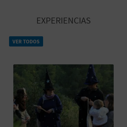
C
U
EXPERIENCIAS
L
A
VER TODOS
T
U
H
U
E
L
L