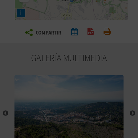
E
i
V
COMPARTIR
I
Generar PDF
Imprimir
A
GALERÍA MULTIMEDIA
J
A
V
U
E
L