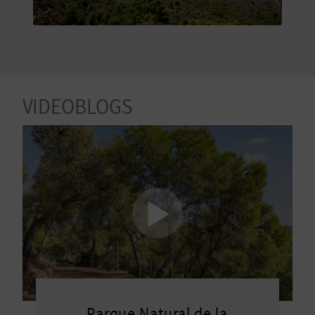
V
E
A
VIDEOBLOGS
G
E
N
D
A
V
Parque Natural de la
I