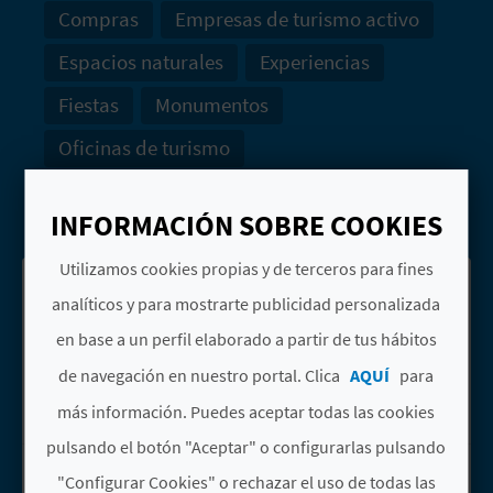
M
Compras
Empresas de turismo activo
P
Espacios naturales
Experiencias
R
Fiestas
Monumentos
E
Oficinas de turismo
S
BUSCAR
A
INFORMACIÓN SOBRE COOKIES
R
Utilizamos cookies propias y de terceros para fines
Ver resultados
Descargar PDF de
analíticos y para mostrarte publicidad personalizada
I
en mapa
resultados
en base a un perfil elaborado a partir de tus hábitos
A
de navegación en nuestro portal. Clica
AQUÍ
para
1
2
3
L
más información. Puedes aceptar todas las cookies
pulsando el botón "Aceptar" o configurarlas pulsando
CALDERONA VIVA
Ir a la p&aacute;gina de CALDERONA 
"Configurar Cookies" o rechazar el uso de todas las