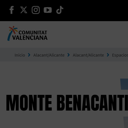
seguir en facebook
seguir en twitter
seguir en instagram
seguir en youtube
seguir en tiktok
Ir a Comunitat Valenciana
Inicio
Alacant/Alicante
Alacant/Alicante
Espacio
MONTE BENACANTI