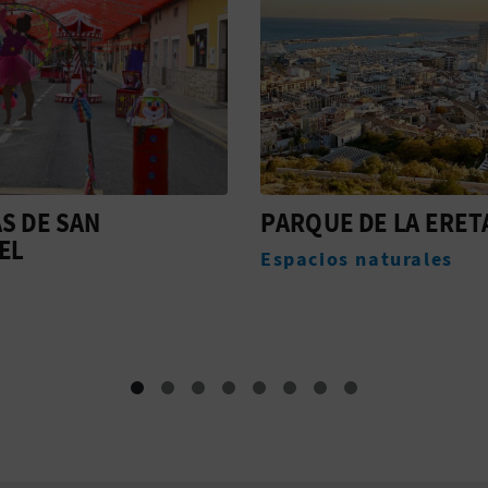
E DE LA ERETA
MUSEU ARQUEOLÒG
PROVINCIAL (MARQ)
os naturales
Museos