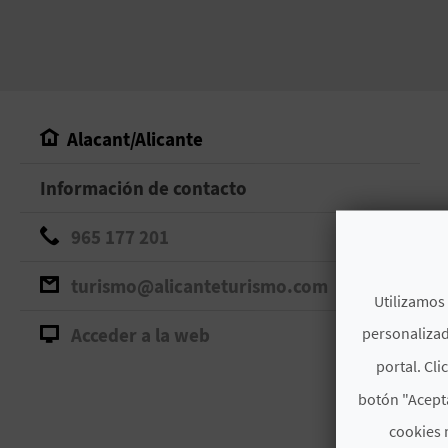
Alacant/Alicante
Información de contacto
965 177 201
turismo@alicanteturismo.com
Utilizamos 
personalizad
Acceder a la web
portal. Cli
botón "Acepta
cookies 