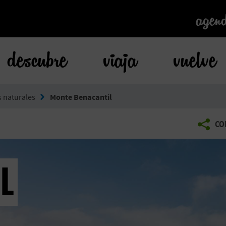
agen
agen
descubre
viaja
vuelve
s naturales
Monte Benacantil
CO
L