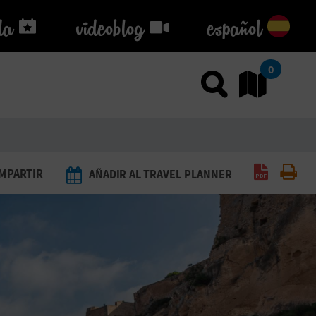
da
da
videoblog
videoblog
español
0
Usar el
Ir
Generar 
Imp
MPARTIR
AÑADIR AL TRAVEL PLANNER