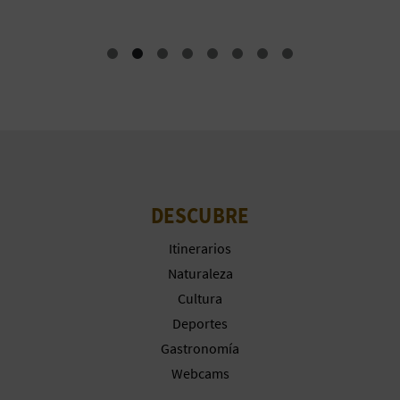
A
R
E
G
I
DESCUBRE
S
Itinerarios
T
Naturaleza
R
Cultura
Deportes
O
Gastronomía
E
Webcams