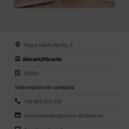
V
E
A
Plaza Santa María, 3
G
Alacant/Alicante
E
N
03002
D
Información de contacto
A
+34 965 213 156
comunicacion@maca-alicante.es
V
I