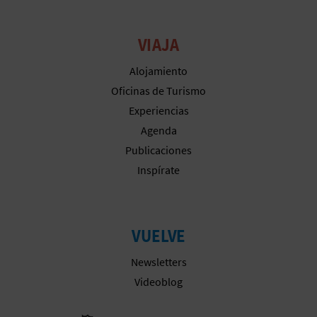
M
P
VIAJA
R
Alojamiento
E
Oficinas de Turismo
Experiencias
S
Agenda
A
Publicaciones
R
Inspírate
I
A
VUELVE
L
Newsletters
Videoblog