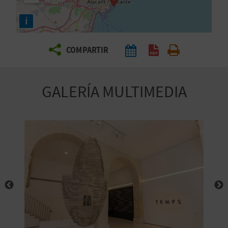
E
i
V
COMPARTIR
I
A
GALERÍA MULTIMEDIA
J
A
V
U
E
L