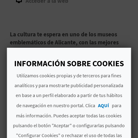
Acceder a la web
D
E
La cultura te espera en uno de los museos
O
emblemáticos de Alicante, con las mejores
B
muestras de arte contemporáneo.
L
INFORMACIÓN SOBRE COOKIES
El Museo d'Art Contemporani d'Alicante (MACA),
O
Museo de Arte Contemporáneo de Alicante
,
es
Utilizamos cookies propias y de terceros para fines
un museo municipal que no te puedes perder
G
analíticos y para mostrarte publicidad personalizada
durante tu visita a
Alicante
. Nace de la pasión
en base a un perfil elaborado a partir de tus hábitos
por el arte de
Eusebio Sempere que donó su
Leer más
colección de arte a la ciudad
, permitiendo así
de navegación en nuestro portal. Clica
AQUÍ
para
C
fundar lo que es hoy uno de los museos de arte
más información. Puedes aceptar todas las cookies
A
contemporáneo más importantes a nivel
pulsando el botón "Aceptar" o configurarlas pulsando
regional y nacional.
L
"Configurar Cookies" o rechazar el uso de todas las