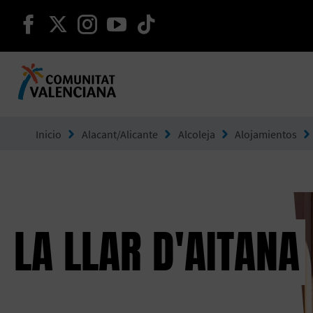
seguir en facebook
seguir en twitter
seguir en instagram
seguir en youtube
seguir en tiktok
Ir a Comunitat Valenciana
Inicio
Alacant/Alicante
Alcoleja
Alojamientos
LA LLAR D'AITANA