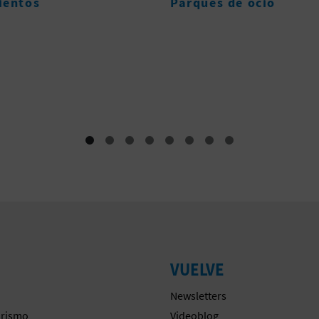
s de ocio
Alojamientos
VUELVE
Newsletters
urismo
Videoblog