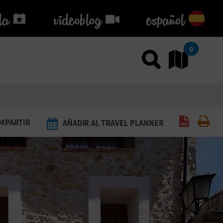
da
da
videoblog
videoblog
español
0
Usar el
Ir
Generar 
Imp
MPARTIR
AÑADIR AL TRAVEL PLANNER