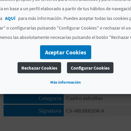
#HABITACIONES Y PLAZAS
a en base a un perfil elaborado a partir de tus hábitos de navegaci
Número total de
4
ca
AQUÍ
para más información. Puedes aceptar todas las cookies 
habitaciones
r" o configurarlas pulsando "Configurar Cookies" o rechazar el us
Número total de plazas
16
menos las absolutamente necesarias pulsando el botón "Rechazar 
#CARACTERÍSTICAS
Aceptar Cookies
Indicador de
No
Rechazar Cookies
Configurar Cookies
calificación de lujo
Más información
Modalidad
Compartida
Categoría
Cuatro estrellas
Signatura
CV-ARU000208-A