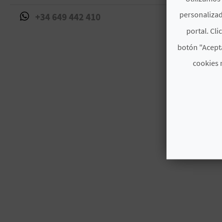
personalizad
+34 649 442 410
portal. Cli
botón "Acepta
cookies 