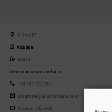
C Nou 17
Alcoleja
03814
Información de contacto
+34 965 171 253
casarural@lallardaitana.com
Acceder a la web
Utilizamos 