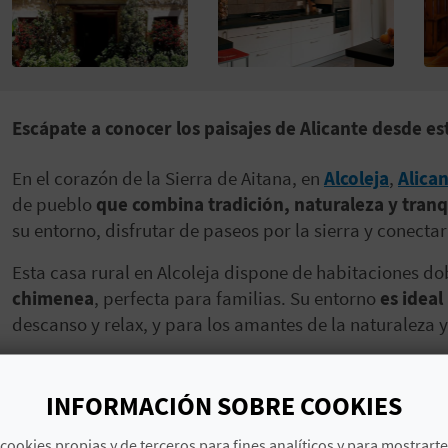
Escápate a conocer los paisajes de Alicante desde est
En el corazón de la Sierra de Aitana, en
Alcoleja
,
Alica
de pueblo
que combina tradición, naturaleza y tranq
su entorno, disfrutar de paseos por la sierra y conecta
Esta casa rural en Alcoleja dispone de habitaciones d
chimenea
, perfecta para familias. Su entorno
es ideal
descanso y relax, y para los amantes de la naturaleza y
Un lugar para descubrir la Sierra de Aitana, recorrer 
encanto de un pueblo auténtico. ¡Descúbrela!
INFORMACIÓN SOBRE COOKIES
cookies propias y de terceros para fines analíticos y para mostrart