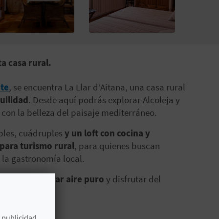
a casa rural.
nte
, se encuentra La Llar d’Aitana, una casa rural
uilidad
. Desde aquí podrás explorar Alcoleja y
r con la belleza del paisaje mediterráneo.
obles, cuádruples
y un loft con cocina y
 para turismo rural
, para quienes buscan
 la gastronomía local.
senderos,
respirar aire puro
y disfrutar del
e publicidad