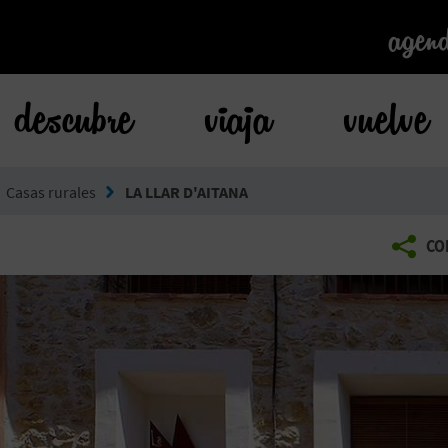
agen
agen
descubre
viaja
vuelve
Casas rurales
LA LLAR D'AITANA
CO