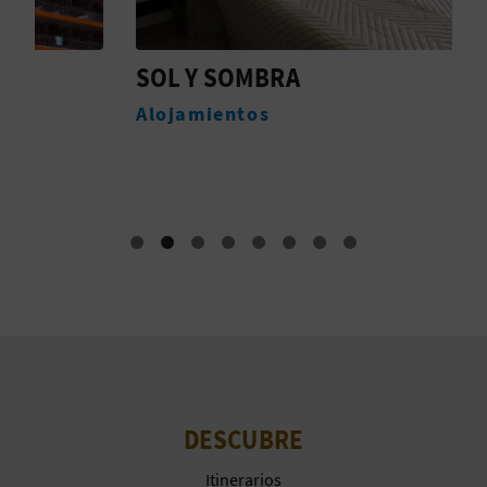
M
P
SOL Y SOMBRA
H
R
Alojamientos
A
E
S
A
R
I
A
L
DESCUBRE
Itinerarios