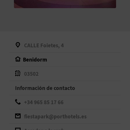
V
E
A
CALLE Foietes, 4
G
Benidorm
E
N
03502
D
Información de contacto
A
+34 965 85 17 66
fiestapark@porthotels.es
V
I