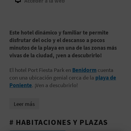
Acceder a la web
D
E
Este hotel dinámico y familiar te permite
O
disfrutar del ocio y el descanso a pocos
B
minutos de la playa en una de las zonas más
vivas de la ciudad, ¡ven a descubrirlo!
L
O
El hotel Port Fiesta Park en
Benidorm
cuenta
con una ubicación genial cerca de la
playa de
G
Poniente
. ¡Ven a descubrirlo!
C
Leer más
A
# HABITACIONES Y PLAZAS
L