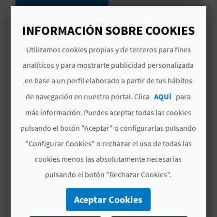
Plazas
855
C
INFORMACIÓN SOBRE COOKIES
Habitaciones
374
en total
U
L
Utilizamos cookies propias y de terceros para fines
# CARACTERÍSTICAS
analíticos y para mostrarte publicidad personalizada
A
Categoría
3 Estrellas
en base a un perfil elaborado a partir de tus hábitos
T
de navegación en nuestro portal. Clica
AQUÍ
para
Año de la última
1989
U
reforma al completo
más información. Puedes aceptar todas las cookies
H
pulsando el botón "Aceptar" o configurarlas pulsando
Año de la última
1999
reforma parcial
"Configurar Cookies" o rechazar el uso de todas las
U
cookies menos las absolutamente necesarias
Cadena hotel
PORT HOTELS
E
pulsando el botón "Rechazar Cookies".
Signatura
CV H00569 A
L
Aceptar Cookies
L
# PERÍODO DE APERTURA