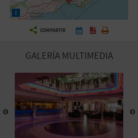
E
i
V
COMPARTIR
I
A
GALERÍA MULTIMEDIA
J
A
V
U
E
L