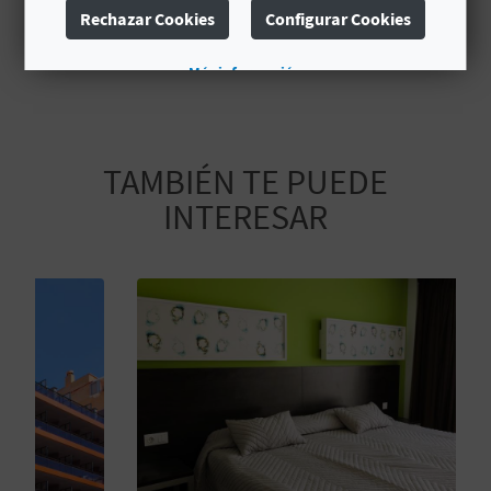
A
Rechazar Cookies
Configurar Cookies
Abierto todo el año
Más información
R
E
TAMBIÉN TE PUEDE
G
INTERESAR
I
S
T
R
O
E