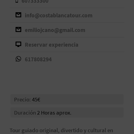
607333300
D
info@costablancatour.com
E
emiliojcano@gmail.com
O
Reservar experiencia
B
L
617808294
O
G
Precio:
45€
C
Duración
2 Horas aprox.
A
L
Tour guiado original, divertido y cultural en