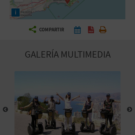
E
i
V
COMPARTIR
I
A
GALERÍA MULTIMEDIA
J
A
V
U
E
L