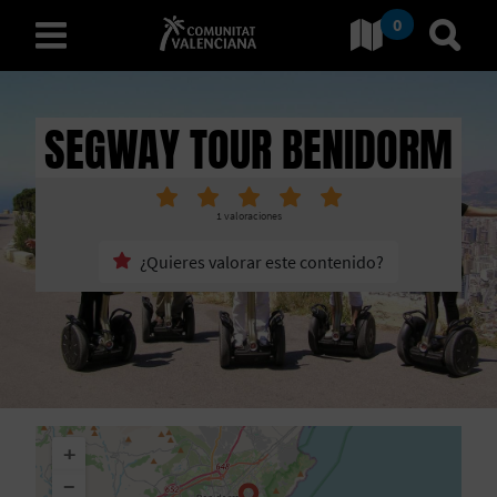
0
Ir a Comunitat Valenciana
Ir al
español
SEGWAY TOUR BENIDORM
D
1
valoraciones
E
¿Quieres valorar este contenido?
S
C
U
B
+
R
−