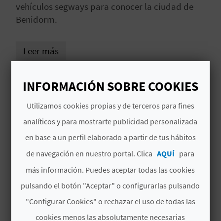
vehículos segways para conocer la ciudad de
C
Benidorm.
U
L
Leer más
A
Punto de encuentro: parking del Hotel Flamingo
INFORMACIÓN SOBRE COOKIES
T
Oasis de Benidorm
Utilizamos cookies propias y de terceros para fines
U
# DISPONIBILIDAD
analíticos y para mostrarte publicidad personalizada
H
Disponible todo el año
en base a un perfil elaborado a partir de tus hábitos
U
de navegación en nuestro portal. Clica
AQUÍ
para
# SERVICIOS INCLUIDOS
E
más información. Puedes aceptar todas las cookies
Tour Privado con Guía-Monitor, cursillo de
pulsando el botón "Aceptar" o configurarlas pulsando
L
iniciación al Segway y seguro privado.
"Configurar Cookies" o rechazar el uso de todas las
L
cookies menos las absolutamente necesarias