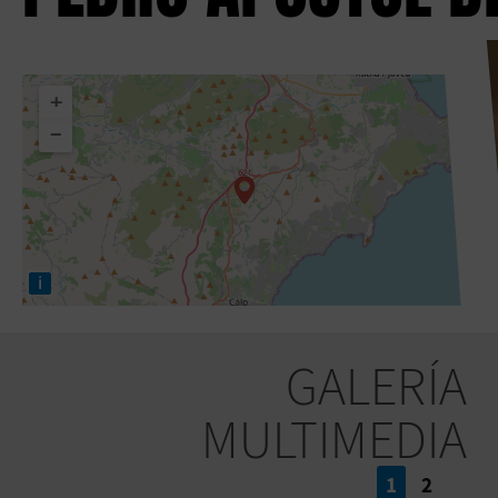
+
−
i
GALERÍA
MULTIMEDIA
1
2