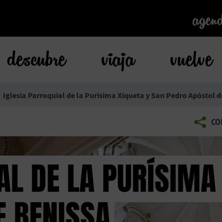
agen
agen
descubre
viaja
vuelve
Iglesia Parroquial de la Purísima Xiqueta y San Pedro Apóstol d
CO
AL DE LA PURÍSIMA
E BENISSA