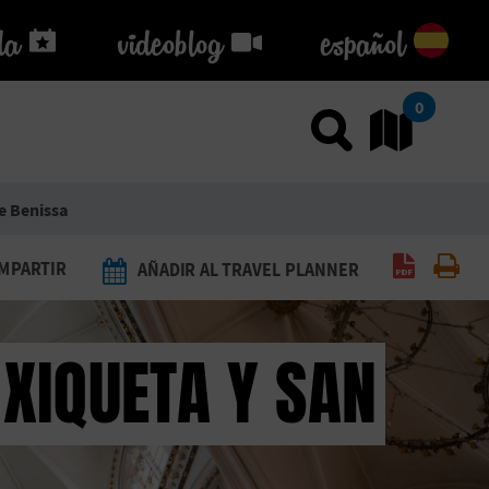
da
da
videoblog
videoblog
español
0
Usar el
Ir
e Benissa
Generar 
Imp
MPARTIR
AÑADIR AL TRAVEL PLANNER
 XIQUETA Y SAN