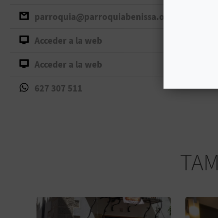
parroquia@parroquiabenissa.org
Acceder a la web
Acceder a la web
627 307 511
TAM