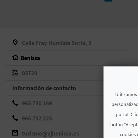
Calle Fray Humilde Soria, 3
Benissa
03720
Información de contacto
Utilizamos 
965 730 169
personalizad
portal. Cli
965 732 225
botón "Acepta
turismo@ajbenissa.es
cookies 