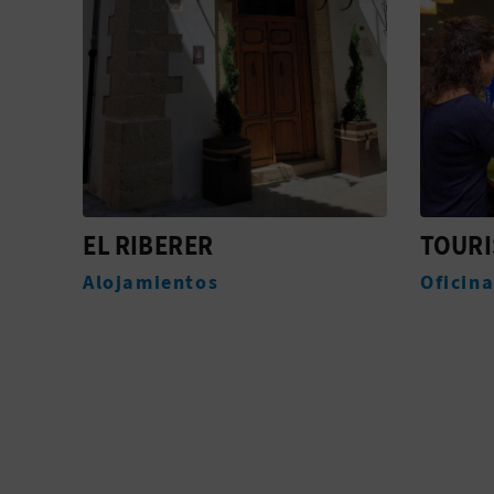
TOURIST INFO BENISSA
AYUNT
ANTIG
Oficinas de turismo
Monum