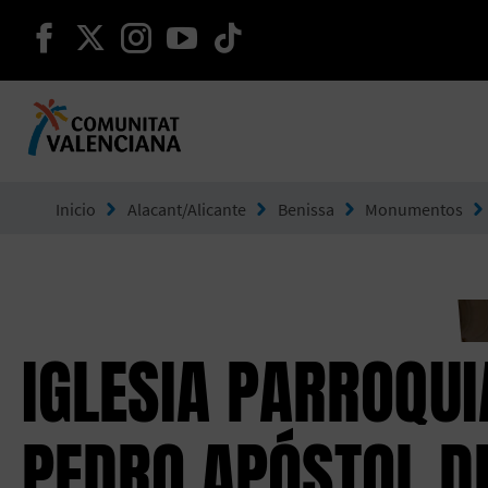
seguir en facebook
seguir en twitter
seguir en instagram
seguir en youtube
seguir en tiktok
Ir a Comunitat Valenciana
Inicio
Alacant/Alicante
Benissa
Monumentos
IGLESIA PARROQUI
PEDRO APÓSTOL D