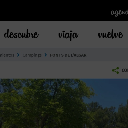
agen
agen
descubre
viaja
vuelve
mientos
Campings
FONTS DE L'ALGAR
CO