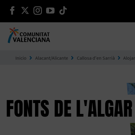
seguir en facebook
seguir en twitter
seguir en instagram
seguir en youtube
seguir en tiktok
Ir a Comunitat Valenciana
Inicio
Alacant/Alicante
Callosa d'en Sarrià
Aloja
FONTS DE L'ALGAR