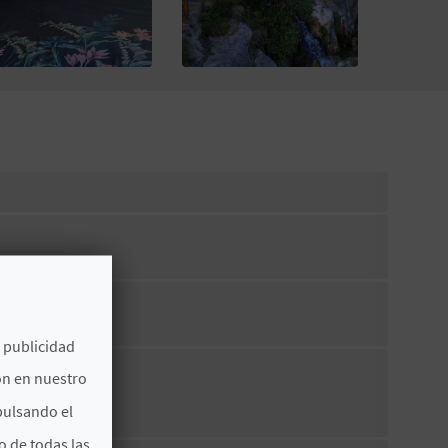
e publicidad
ón en nuestro
pulsando el
o de todas las