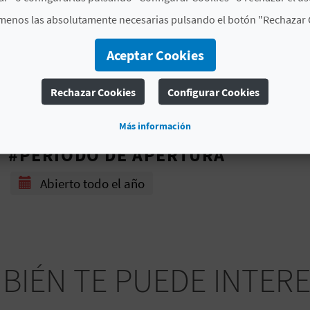
Número de plazas en
30
menos las absolutamente necesarias pulsando el botón "Rechazar 
acampada libre
Aceptar Cookies
Número total de plazas
165
Categoría camping
Dos estrellas
Rechazar Cookies
Configurar Cookies
Signatura
CV-CAM000119-A
Más información
#PERÍODO DE APERTURA
Abierto todo el año
BIÉN TE PUEDE INTER