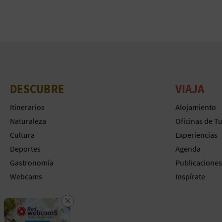
DESCUBRE
VIAJA
Itinerarios
Alojamiento
Naturaleza
Oficinas de T
Cultura
Experiencias
Deportes
Agenda
Gastronomía
Publicaciones
Webcams
Inspírate
Cerrar
Descarga la app