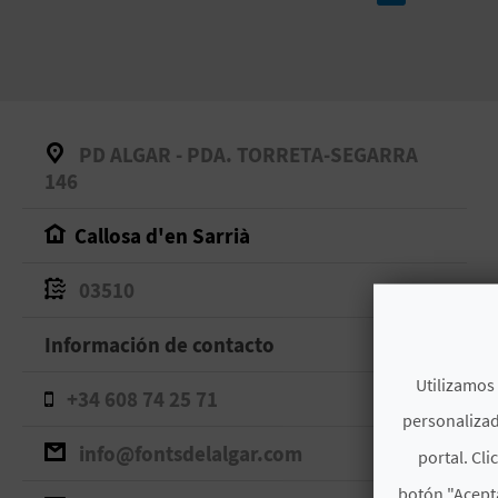
PD ALGAR - PDA. TORRETA-SEGARRA
146
Callosa d'en Sarrià
03510
Información de contacto
Utilizamos 
+34 608 74 25 71
personalizad
info@fontsdelalgar.com
portal. Cli
botón "Acepta