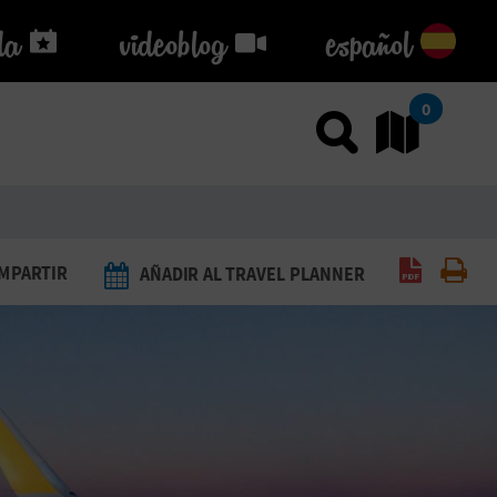
da
da
videoblog
videoblog
español
0
Usar el
Ir
Generar 
Imp
MPARTIR
AÑADIR AL TRAVEL PLANNER