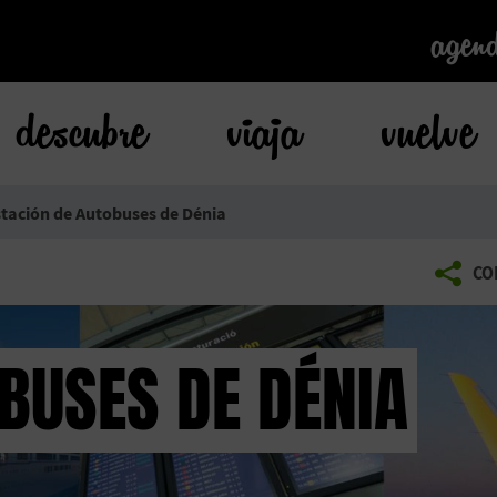
agen
agen
descubre
viaja
vuelve
tación de Autobuses de Dénia
CO
BUSES DE DÉNIA