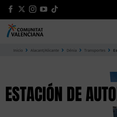
seguir en facebook
seguir en twitter
seguir en instagram
seguir en youtube
seguir en tiktok
Ir a Comunitat Valenciana
Inicio
Alacant/Alicante
Dénia
Transportes
Es
ESTACIÓN DE AUTO