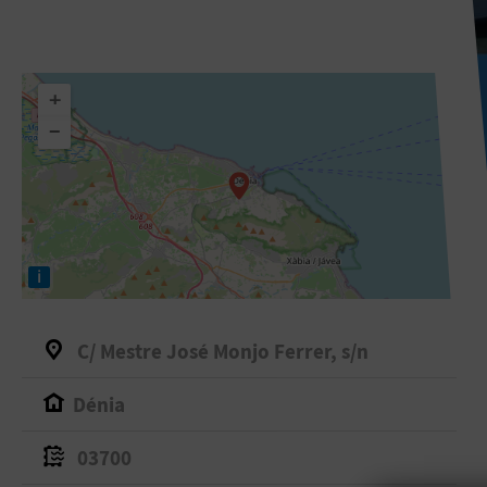
+
−
i
C/ Mestre José Monjo Ferrer, s/n
Dénia
03700