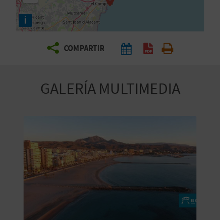
E
i
V
COMPARTIR
I
A
GALERÍA MULTIMEDIA
J
A
V
U
E
L