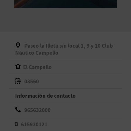
V
E
A
Paseo la Illeta s/n local 1, 9 y 10 Club
G
Náutico Campello
E
El Campello
N
03560
D
Información de contacto
A
965632000
V
615930121
I