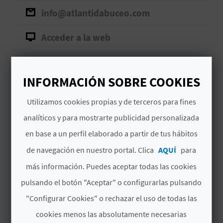
info@atlantidabuceo.com
D
Acceder a la web
E
O
B
INFORMACIÓN SOBRE COOKIES
Cursos y salidas de buceo. Alquiler de material
L
Utilizamos cookies propias y de terceros para fines
O
analíticos y para mostrarte publicidad personalizada
Leer más
en base a un perfil elaborado a partir de tus hábitos
G
de navegación en nuestro portal. Clica
AQUÍ
para
más información. Puedes aceptar todas las cookies
C
pulsando el botón "Aceptar" o configurarlas pulsando
TAMBIÉN TE PUEDE
A
"Configurar Cookies" o rechazar el uso de todas las
INTERESAR
L
cookies menos las absolutamente necesarias