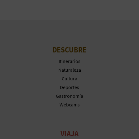
A
R
E
DESCUBRE
G
Itinerarios
I
Naturaleza
S
Cultura
Deportes
T
Gastronomía
R
Webcams
O
E
VIAJA