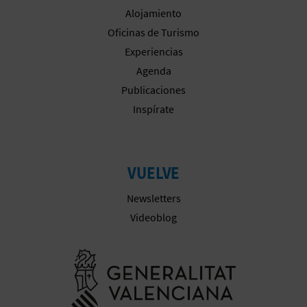
M
Alojamiento
P
Oficinas de Turismo
Experiencias
R
Agenda
E
Publicaciones
S
Inspírate
A
R
VUELVE
I
Newsletters
Videoblog
A
L
Ir a la web 