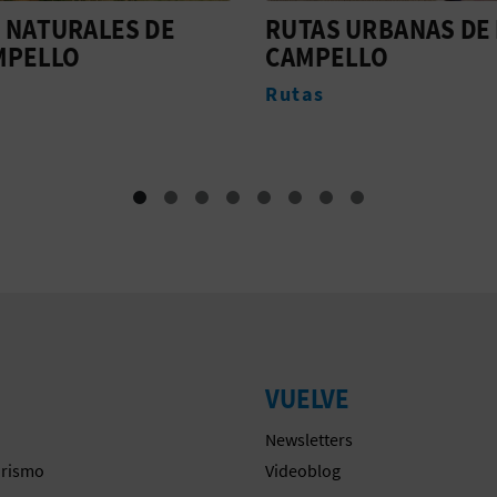
 URBANAS DE EL
GYMKANA 'EL TESO
ELLO
DEL LLOP MARÍ EN E
CAMPELLO'
Eventos
VUELVE
Newsletters
urismo
Videoblog