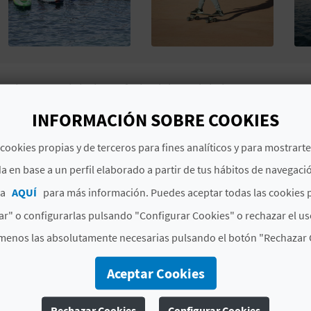
El primer club de surf y bodyboard de la Comunitat Va
monitores titulados por la Federación Española de Surf.
INFORMACIÓN SOBRE COOKIES
año.
cookies propias y de terceros para fines analíticos y para mostrart
a en base a un perfil elaborado a partir de tus hábitos de navegaci
# ESPECIALIDADES
ca
AQUÍ
para más información. Puedes aceptar todas las cookies 
r" o configurarlas pulsando "Configurar Cookies" o rechazar el us
Surf
menos las absolutamente necesarias pulsando el botón "Rechazar 
Aceptar Cookies
Rechazar Cookies
Configurar Cookies