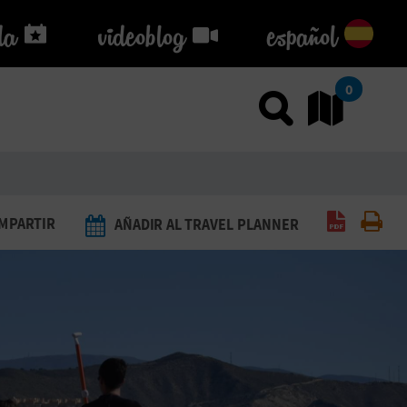
da
da
videoblog
videoblog
español
0
Usar el
Ir
Generar 
Imp
MPARTIR
AÑADIR AL TRAVEL PLANNER