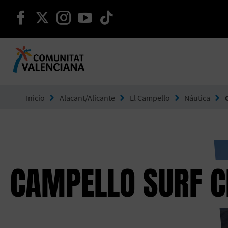
seguir en facebook
seguir en twitter
seguir en instagram
seguir en youtube
seguir en tiktok
Ir a Comunitat Valenciana
Inicio
Alacant/Alicante
El Campello
Náutica
CAMPELLO SURF C