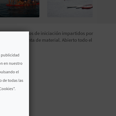
lenciana. Cursos de iniciación impartidos por
 Alquiler y venta de material. Abierto todo el
e publicidad
ón en nuestro
pulsando el
o de todas las
Cookies".