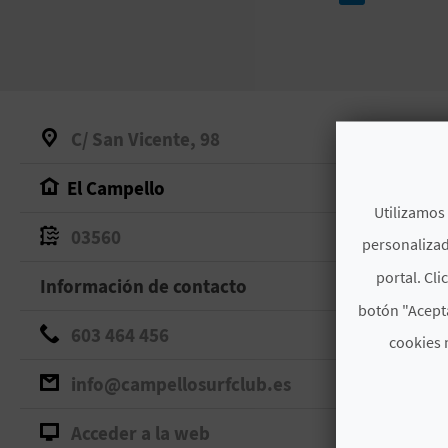
C/ San Vicente, 98
El Campello
Utilizamos 
03560
personalizad
portal. Cli
Información de contacto
botón "Acepta
603 464 456
cookies 
info@campellosurfclub.es
Acceder a la web