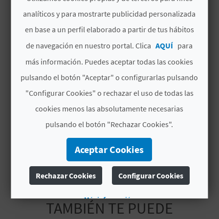
C
analíticos y para mostrarte publicidad personalizada
# SERVICIOS
en base a un perfil elaborado a partir de tus hábitos
U
Playa Rústica
de navegación en nuestro portal. Clica
AQUÍ
para
L
más información. Puedes aceptar todas las cookies
Parada Autobús
A
pulsando el botón "Aceptar" o configurarlas pulsando
Cala
T
"Configurar Cookies" o rechazar el uso de todas las
U
cookies menos las absolutamente necesarias
Grava
pulsando el botón "Rechazar Cookies".
H
Arena Fina
U
Aceptar Cookies
E
Rechazar Cookies
Configurar Cookies
L
Más información
TAMBIÉN TE PUEDE
L