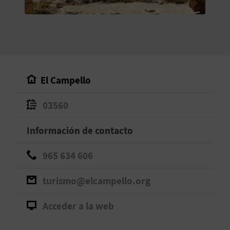
V
E
A
El Campello
G
03560
E
N
Información de contacto
D
965 634 606
A
turismo@elcampello.org
Acceder a la web
V
I