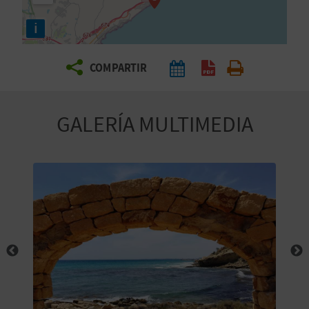
E
i
V
COMPARTIR
I
A
GALERÍA MULTIMEDIA
J
A
V
U
E
L