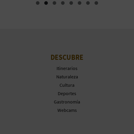
M
P
R
E
S
DESCUBRE
A
Itinerarios
R
Naturaleza
I
Cultura
Deportes
A
Gastronomía
L
Webcams