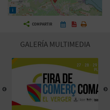
E
i
V
COMPARTIR
I
A
GALERÍA MULTIMEDIA
J
A
V
U
E
L