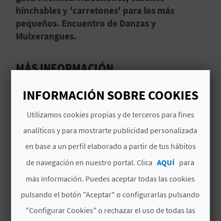
hinchables y 'carretones' para los más
C
pequeños. Encuentro de Danzas y
U
Muixerangues.
L
MÁS INFORMACIÓN
A
Horario
T
INFORMACIÓN SOBRE COOKIES
ZONA GASTRONÓMICA:
U
27 de marzo a partir de las 20.00 h
Utilizamos cookies propias y de terceros para fines
28 y 29 de marzo a partir de las 8.00 h
H
analíticos y para mostrarte publicidad personalizada
en base a un perfil elaborado a partir de tus hábitos
ZONA COMERCIAL:
U
28 y 29 de marzo a partir de las 10.00 h
de navegación en nuestro portal. Clica
AQUÍ
para
E
Fecha de inicio
más información. Puedes aceptar todas las cookies
L
27/03/2026
pulsando el botón "Aceptar" o configurarlas pulsando
L
"Configurar Cookies" o rechazar el uso de todas las
Fecha de fin