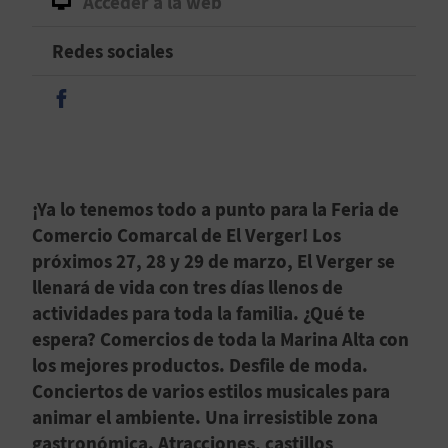
Acceder a la web
D
Redes sociales
E
Seguir en Facebook
O
B
L
¡Ya lo tenemos todo a punto para la Feria de
Comercio Comarcal de El Verger! Los
O
próximos 27, 28 y 29 de marzo, El Verger se
G
llenará de vida con tres días llenos de
actividades para toda la familia. ¿Qué te
espera? Comercios de toda la Marina Alta con
C
los mejores productos. Desfile de moda.
A
Conciertos de varios estilos musicales para
animar el ambiente. Una irresistible zona
L
gastronómica. Atracciones, castillos