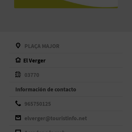
V
E
A
PLAÇA MAJOR
G
El Verger
E
N
03770
D
Información de contacto
A
965750125
elverger@touristinfo.net
V
I