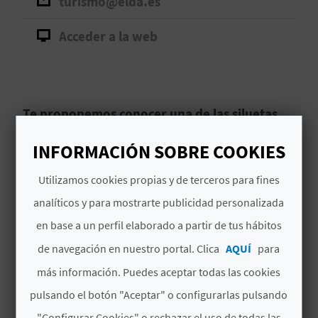
turismo@elda.es
D
Acceder a la web
E
O
B
Te proponemos conocer una de las siluetas
más emblemáticas de Elda, ¡descubre esta
L
INFORMACIÓN SOBRE COOKIES
antigua torre vigía!
O
Utilizamos cookies propias y de terceros para fines
La Torreta de
Elda
es
una antigua torre vigía
G
analíticos y para mostrarte publicidad personalizada
que no puedes dejar de visitar en tu escapada a
esta localidad de la comarca de
El Vinalopó
en base a un perfil elaborado a partir de tus hábitos
Medio
, en
Alicante
.
C
de navegación en nuestro portal. Clica
AQUÍ
para
Leer más
más información. Puedes aceptar todas las cookies
A
pulsando el botón "Aceptar" o configurarlas pulsando
L
"Configurar Cookies" o rechazar el uso de todas las