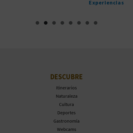
Experiencias
E
A
R
E
G
I
S
DESCUBRE
T
Itinerarios
Naturaleza
R
Cultura
O
Deportes
E
Gastronomía
Webcams