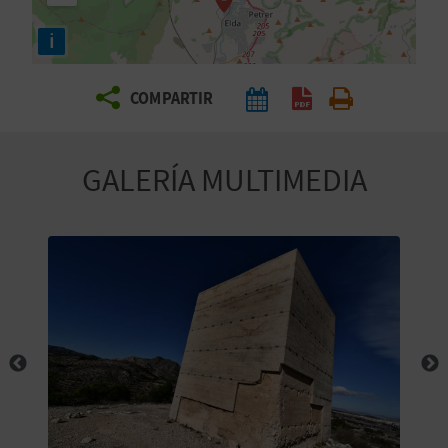
E
i
V
COMPARTIR
I
A
GALERÍA MULTIMEDIA
J
A
V
U
E
L