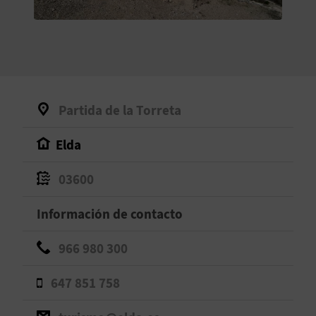
V
E
A
Partida de la Torreta
G
Elda
E
N
03600
D
Información de contacto
A
966 980 300
647 851 758
V
I