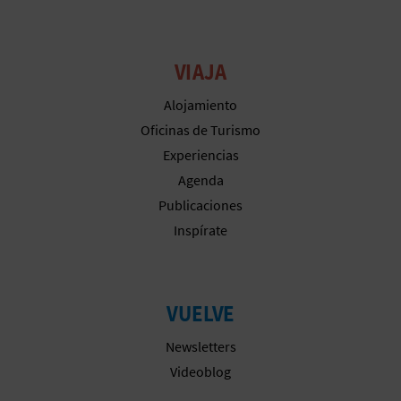
M
P
VIAJA
R
Alojamiento
E
Oficinas de Turismo
S
Experiencias
A
Agenda
Publicaciones
R
Inspírate
I
A
VUELVE
L
Newsletters
Videoblog