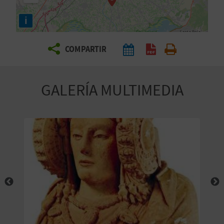
E
i
V
COMPARTIR
I
A
GALERÍA MULTIMEDIA
J
A
V
U
E
L