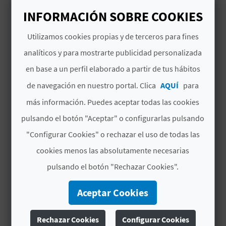
# SERVICIOS INCLUIDOS
M
INFORMACIÓN SOBRE COOKIES
P
Visita interpretada al Yacimiento
Utilizamos cookies propias y de terceros para fines
Arqueológico de la Alcudia.
R
analíticos y para mostrarte publicidad personalizada
E
Comida típica ilicitana en un restaurante del
en base a un perfil elaborado a partir de tus hábitos
Camp d'Elx.
S
de navegación en nuestro portal. Clica
AQUÍ
para
Entrada al Museo Arqueológico y de Historia
A
más información. Puedes aceptar todas las cookies
de Elche.
pulsando el botón "Aceptar" o configurarlas pulsando
R
Viaje en tren turístico por el centro histórico
"Configurar Cookies" o rechazar el uso de todas las
I
de Elche.
cookies menos las absolutamente necesarias
A
pulsando el botón "Rechazar Cookies".
# OTROS SERVICIOS
L
Aceptar Cookies
0 €
Traslados (precio por
persona a consultar)
Rechazar Cookies
Configurar Cookies