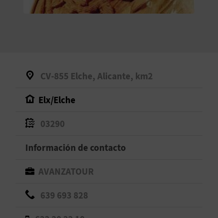
V
E
A
CV-855 Elche, Alicante, km2
G
Elx/Elche
E
N
03290
D
Información de contacto
A
AVANZATOUR
639 693 828
V
I