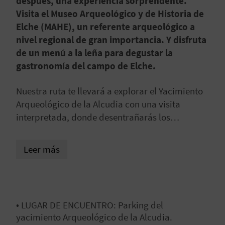
después, una experiencia sorprendente.
C
Visita el Museo Arqueológico y de Historia de
Elche (MAHE), un referente arqueológico a
U
nivel regional de gran importancia. Y disfruta
L
de un menú a la leña para degustar la
gastronomía del campo de Elche.
A
Nuestra ruta te llevará a explorar el Yacimiento
T
Arqueológico de la Alcudia con una visita
U
interpretada, donde desentrañarás los
misterios de esta icónica figura histórica.
H
Leer más
U
E
L
• LUGAR DE ENCUENTRO: Parking del
L
yacimiento Arqueológico de la Alcudia.