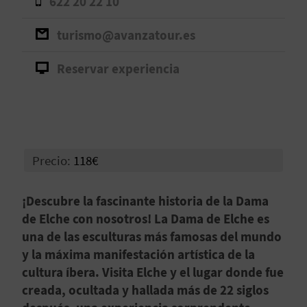
622 20 22 10
D
turismo@avanzatour.es
E
Reservar experiencia
O
B
L
Precio:
118€
O
G
¡Descubre la fascinante historia de la Dama
de Elche con nosotros! La Dama de Elche es
una de las esculturas más famosas del mundo
C
y la máxima manifestación artística de la
A
cultura íbera. Visita Elche y el lugar donde fue
creada, ocultada y hallada más de 22 siglos
L