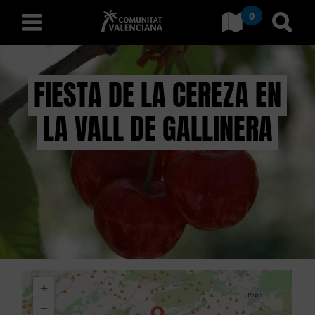
0
Ir a Comunitat Valenciana
Ir al
español
FIESTA DE LA CEREZA EN
LA VALL DE GALLINERA
D
E
S
C
U
B
+
R
−