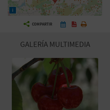
E
i
V
COMPARTIR
I
A
GALERÍA MULTIMEDIA
J
A
V
U
E
L