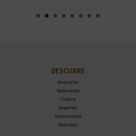
M
P
R
E
S
A
DESCUBRE
R
Itinerarios
I
Naturaleza
A
Cultura
Deportes
L
Gastronomía
Webcams