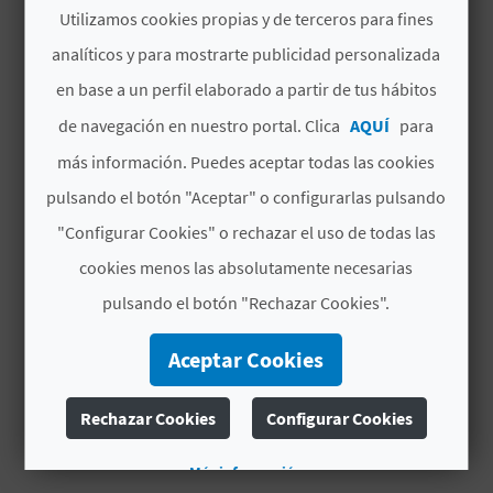
Utilizamos cookies propias y de terceros para fines
C
Fecha de fin
analíticos y para mostrarte publicidad personalizada
13/06/2026
U
en base a un perfil elaborado a partir de tus hábitos
La Fiesta de la Cereza (Festa de la Cirera) nació
L
de navegación en nuestro portal. Clica
AQUÍ
para
en el año 2000 gracias a la Unió Cultural d’Amics
A
más información. Puedes aceptar todas las cookies
i Amigues de la Vall de Gallinera.
Posteriormente, el Ayuntamiento tomó parte
pulsando el botón "Aceptar" o configurarlas pulsando
T
como organizador de la fiesta. Esta fiesta
"Configurar Cookies" o rechazar el uso de todas las
Leer más
U
pretende dignificar uno de los productos más
cookies menos las absolutamente necesarias
importantes de la Vall de Gallinera, como es la
H
# DISPONIBILIDAD
pulsando el botón "Rechazar Cookies".
cereza. La fiesta de la cereza se celebra el
U
segundo fin de semana de junio, aprovechando
Disponible todo el año
Aceptar Cookies
el final de la temporada de recogida del
E
producto. Es una fiesta lúdica donde adultos y
Rechazar Cookies
Configurar Cookies
L
niños disfrutan de actividades para todos los
gustos y colores.
L
Más información