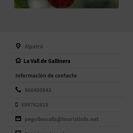
V
E
A
Alpatró
G
La Vall de Gallinera
E
N
Información de contacto
D
966400843
A
699762815
pegoilesvalls@touristinfo.net
V
I