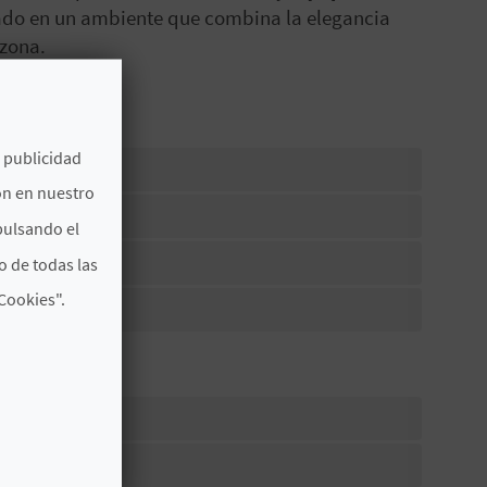
ado en un ambiente que combina la elegancia
 zona.
e publicidad
icio
ón en nuestro
pulsando el
o de todas las
Cookies".