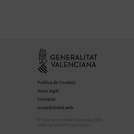
Ir a la web de 
Política de Cookies
Aviso legal
Contacto
Accesibilidad web
© Turisme Comunitat Valenciana, 2026.
Todos los derechos reservados.