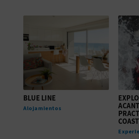
EXPLORA LOS
LUCEN
ACANTILADOS
Alojam
PRACTICANDO
COASTEERING
Experiencias