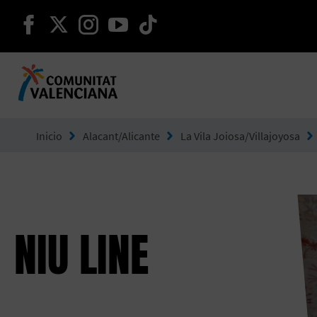
seguir en facebook
seguir en twitter
seguir en instagram
seguir en youtube
seguir en tiktok
Ir a Comunitat Valenciana
Inicio
Alacant/Alicante
La Vila Joiosa/Villajoyosa
NIU LINE