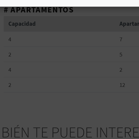
# APARTAMENTOS
Capacidad
Aparta
4
7
2
5
4
2
2
12
BIÉN TE PUEDE INTER