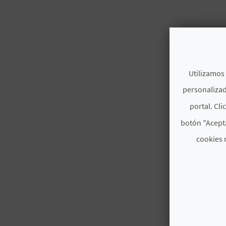
Utilizamos 
personalizad
portal. Cli
botón "Acepta
cookies 