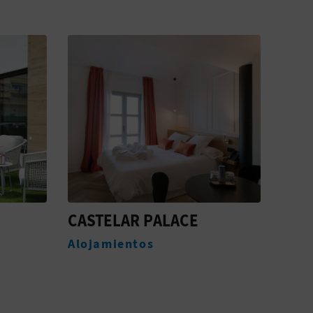
CASTELAR PALACE &
VIL
SPA
BOU
ACC
Alojamientos
Aloj