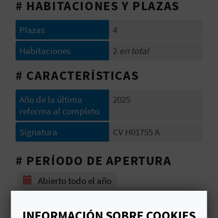
# HABITACIONES Y PLAZAS
V
E
Plazas
4
Habitaciones
2
en total
A
# CARACTERÍSTICAS
G
Año de la última
2025
E
reforma al completo
N
Signatura
CV H01755 A
D
# PERÍODO DE APERTURA
A
Abierto todo el año
V
INFORMACIÓN SOBRE COOKIES
I