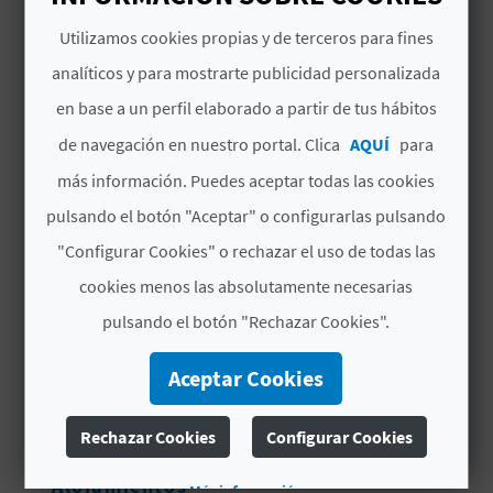
Utilizamos cookies propias y de terceros para fines
D
TAMBIÉN TE PUEDE
analíticos y para mostrarte publicidad personalizada
E
INTERESAR
en base a un perfil elaborado a partir de tus hábitos
O
de navegación en nuestro portal. Clica
AQUÍ
para
B
más información. Puedes aceptar todas las cookies
L
pulsando el botón "Aceptar" o configurarlas pulsando
"Configurar Cookies" o rechazar el uso de todas las
O
cookies menos las absolutamente necesarias
G
pulsando el botón "Rechazar Cookies".
Aceptar Cookies
C
A
Rechazar Cookies
Configurar Cookies
MUSEU VALENCIÀ DEL
XOCOLATE
L
Más información