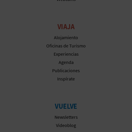
A
VIAJA
R
E
Alojamiento
Oficinas de Turismo
G
Experiencias
I
Agenda
Publicaciones
S
Inspírate
T
R
VUELVE
O
Newsletters
E
Videoblog