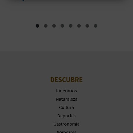
Museos
C
U
L
A
T
U
H
DESCUBRE
U
Itinerarios
Naturaleza
E
Cultura
L
Deportes
Gastronomía
L
Webcams