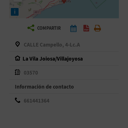
E
i
V
COMPARTIR
I
A
CALLE Campello, 4-Lc.A
J
La Vila Joiosa/Villajoyosa
A
03570
Información de contacto
V
U
661441364
E
L