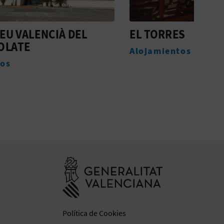
EL
EL TORRES
MON
Alojamientos
Aloj
Ir a la web de 
Política de Cookies