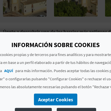
Únete a descubrir uno de los barrios más antiguos de
es la Antigua Ermita de San Antonio.
INFORMACIÓN SOBRE COOKIES
El
conjunto histórico-artístico
de
Villajoyosa
merece u
cookies propias y de terceros para fines analíticos y para mostrart
enclave privilegiado de la ciudad como es la
Antigua E
a en base a un perfil elaborado a partir de tus hábitos de navegaci
La ermita, ahora parroquia, data del siglo XVIII, cuen
ca
AQUÍ
para más información. Puedes aceptar todas las cookies 
da nombre al barrio
formado a su alrededor. Este últ
r" o configurarlas pulsando "Configurar Cookies" o rechazar el us
la búsquedad de seguridad
por parte de sus primeros 
comparten ermita y barrio. Su interior está formado p
menos las absolutamente necesarias pulsando el botón "Rechazar 
cúpula.
Aceptar Cookies
Villajoyosa es una
ciudad mediterránea y alegre
, com
historia, callejear por sus fotogénicos barrios y adentr