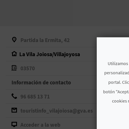
Partida la Ermita, 42
La Vila Joiosa/Villajoyosa
Utilizamos 
03570
personalizad
Información de contacto
portal. Cli
botón "Acepta
96 685 13 71
cookies 
touristinfo_vilajoiosa@gva.es
Acceder a la web