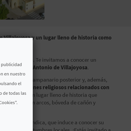
 Villajoyosa y un lugar lleno de historia como
n buen paseo. Te invitamos a conocer un
e publicidad
rmita de San Antonio de Villajoyosa
.
ón en nuestro
ta con un gran campanario posterior y, además,
pulsando el
imo tiene
orígenes religiosos relacionados con
o de todas las
habitantes. Un lugar lleno de historia que
or una nave con arcos, bóveda de cañón y
Cookies".
o su nombre indica, que induce a conocer su
arse en sus costumbres locales. ¡Estás invitado a