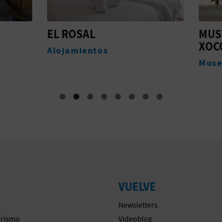
SAL
MUSEU VALENCIÀ D
XOCOLATE
ientos
Museos
VUELVE
Newsletters
urismo
Videoblog