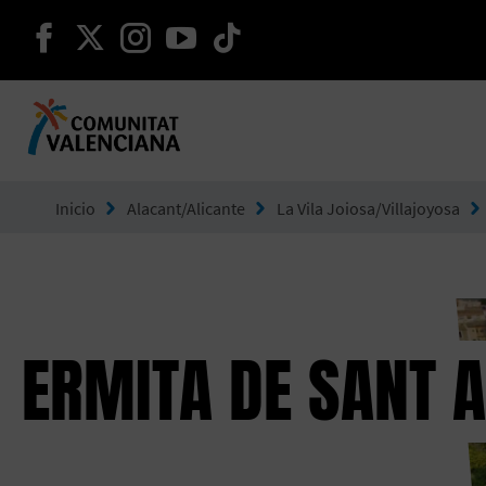
seguir en facebook
seguir en twitter
seguir en instagram
seguir en youtube
seguir en tiktok
Ir a Comunitat Valenciana
Inicio
Alacant/Alicante
La Vila Joiosa/Villajoyosa
ERMITA DE SANT 