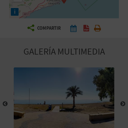
E
i
V
COMPARTIR
I
A
GALERÍA MULTIMEDIA
J
A
V
U
E
L