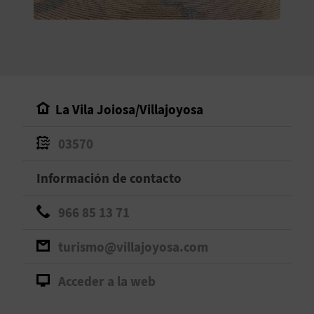
V
E
A
La Vila Joiosa/Villajoyosa
G
03570
E
N
Información de contacto
D
966 85 13 71
A
turismo@villajoyosa.com
Acceder a la web
V
I