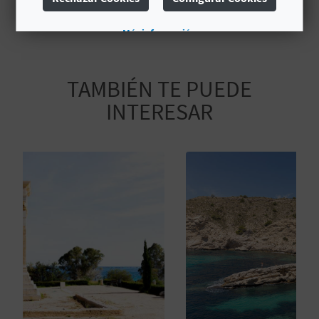
A
Más información
R
TAMBIÉN TE PUEDE
E
INTERESAR
G
I
S
T
R
O
E