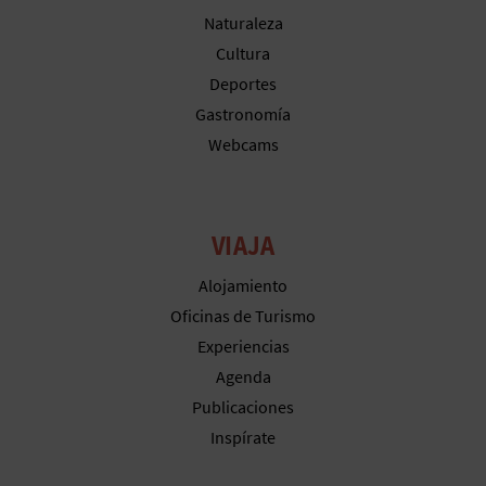
M
Naturaleza
P
Cultura
Deportes
R
Gastronomía
E
Webcams
S
A
VIAJA
R
Alojamiento
I
Oficinas de Turismo
A
Experiencias
Agenda
L
Publicaciones
Inspírate