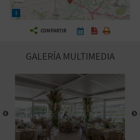
E
i
V
COMPARTIR
I
A
GALERÍA MULTIMEDIA
J
A
V
U
E
L