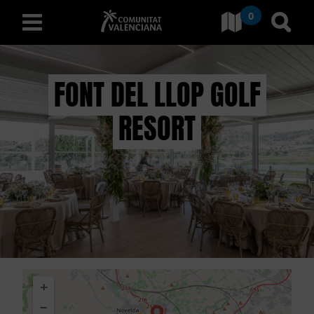
0
Ir a Comunitat Valenciana
Ir al
español
FONT DEL LLOP GOLF
RESORT
D
E
S
C
U
B
+
R
−