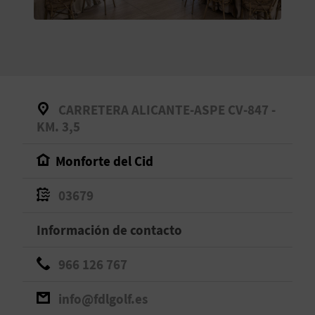
V
E
A
CARRETERA ALICANTE-ASPE CV-847 -
G
KM. 3,5
E
Monforte del Cid
N
03679
D
Información de contacto
A
966 126 767
V
info@fdlgolf.es
I