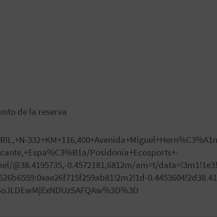
ento de la reserva
RIL,+N-332+KM+116,400+Avenida+Miguel+Hern%C3%A1n
licante,+Espa%C3%B1a/Posidonia+Ecosports+-
el/@38.4195735,-0.4572181,6812m/am=t/data=!3m1!1e3
526b6559:0xae26f715f259ab81!2m2!1d-0.4453604!2d38.4
DSoJLDEwMjExNDUzSAFQAw%3D%3D