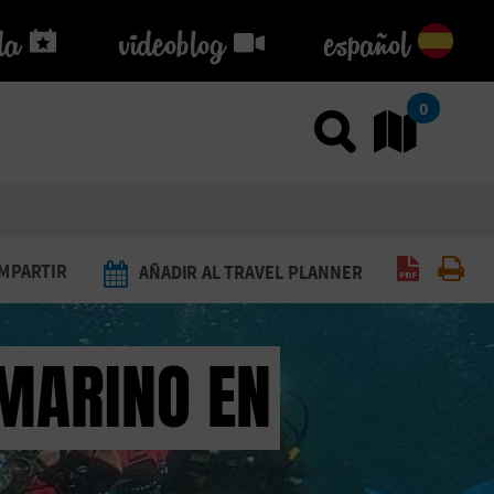
da
da
videoblog
videoblog
español
0
Usar el
Ir
Generar 
Imp
MPARTIR
AÑADIR AL TRAVEL PLANNER
MARINO EN