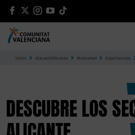
seguir en facebook
seguir en twitter
seguir en instagram
seguir en youtube
seguir en tiktok
Ir a Comunitat Valenciana
Inicio
Alacant/Alicante
Mutxamel
Experiencias
DESCUBRE LOS SE
ALICANTE