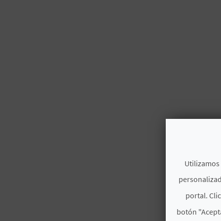
Utilizamos 
personalizad
portal. Cli
botón "Acepta