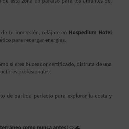
 de esta zona un paraíso para los amantes del
 de tu inmersión, relájate en
Hospedium Hotel
ético para recargar energías.
como si eres buceador certificado, disfruta de una
ructores profesionales.
to de partida perfecto para explorar la costa y
iterráneo como nunca antes!
🤿🌊