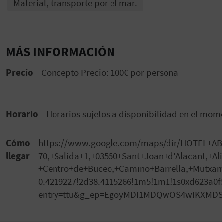
Material, transporte por el mar.
MÁS INFORMACIÓN
Precio
Concepto Precio: 100€ por persona
Horario
Horarios sujetos a disponibilidad en el mom
Cómo
https://www.google.com/maps/dir/HOTEL+AB
llegar
70,+Salida+1,+03550+Sant+Joan+d'Alacant,+A
+Centro+de+Buceo,+Camino+Barrella,+Mutxam
0.4219227!2d38.4115266!1m5!1m1!1s0xd623a0f
entry=ttu&g_ep=EgoyMDI1MDQwOS4wIKXM