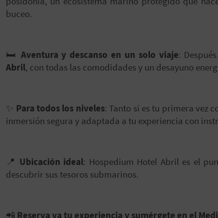
posidonia, un ecosistema marino protegido que hace
buceo.
🛏️
Aventura y descanso en un solo viaje
: Después
Abril
, con todas las comodidades y un desayuno energ
✨
Para todos los niveles
: Tanto si es tu primera vez 
inmersión segura y adaptada a tu experiencia con inst
📍
Ubicación ideal
: Hospedium Hotel Abril es el pun
descubrir sus tesoros submarinos.
📲
Reserva ya tu experiencia y sumérgete en el Med