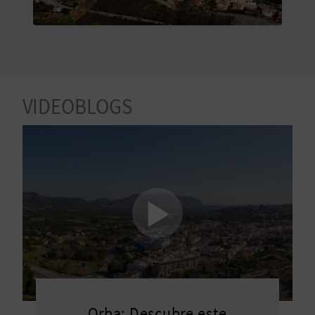
V
E
A
VIDEOBLOGS
G
E
N
D
A
V
Orba: Descubre este
I