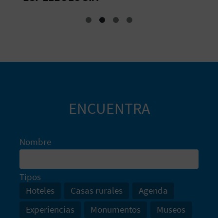
A
R
E
G
I
ENCUENTRA
S
T
Nombre
R
Tipos
O
Hoteles
Casas rurales
Agenda
E
Experiencias
Monumentos
Museos