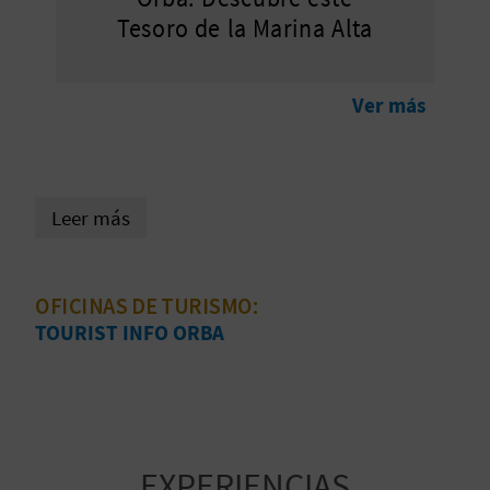
Tesoro de la Marina Alta
D
E
Ver más
O
B
L
Leer más
O
OFICINAS DE TURISMO:
G
TOURIST INFO ORBA
C
A
L
EXPERIENCIAS