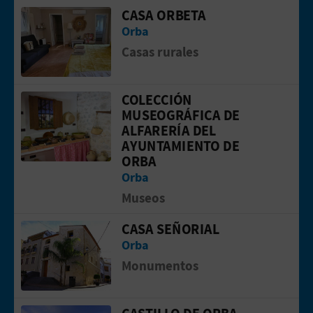
CASA ORBETA
Ir a la p&aacute;gina de CASA ORBETA
Orba
Casas rurales
COLECCIÓN
Ir a la p&aacute;gina de COLECCIÓ
MUSEOGRÁFICA DE
ALFARERÍA DEL
AYUNTAMIENTO DE
ORBA
Orba
Museos
CASA SEÑORIAL
Ir a la p&aacute;gina de Casa Señorial
Orba
Monumentos
CASTILLO DE ORBA