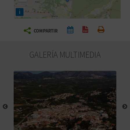
E
i
V
COMPARTIR
I
Generar PDF
Imprimir
A
GALERÍA MULTIMEDIA
J
A
V
U
E
L