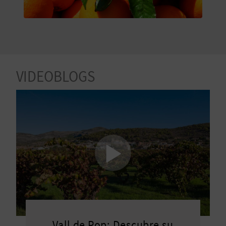
V
E
A
VIDEOBLOGS
G
E
N
D
A
V
Vall de Pop: Descubre su
I