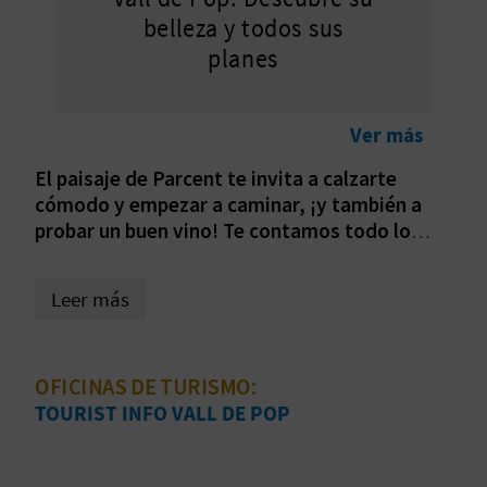
belleza y todos sus
D
planes
E
O
Ver más
B
El paisaje de Parcent te invita a calzarte
cómodo y empezar a caminar, ¡y también a
L
probar un buen vino! Te contamos todo lo
interesante que encontrarás por el camino.
O
Leer más
G
C
OFICINAS DE TURISMO:
TOURIST INFO VALL DE POP
A
L