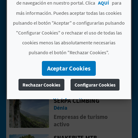
de navegación en nuestro portal. Clica
AQUÍ
para
Experiencias
más información. Puedes aceptar todas las cookies
FIESTA DE
Ir a la p&aacute;gina de Fiesta de cu
pulsando el botón "Aceptar" o configurarlas pulsando
CUMPLEAÑOS
"Configurar Cookies" o rechazar el uso de todas las
Xàbia/Jávea
Experiencias
cookies menos las absolutamente necesarias
pulsando el botón "Rechazar Cookies".
IGLESIA PARROQUIAL
Ir a la p&aacute;gina de Iglesia Parr
DE LA PURÍSIMA
Aceptar Cookies
CONCEPCIÓN
Parcent
Rechazar Cookies
Configurar Cookies
Monumentos
SERPA CLIMBING
Ir a la p&aacute;gina de SERPA CLIMB
Más información
Dénia
Empresas de turismo
activo
SNAKEBITE MTB