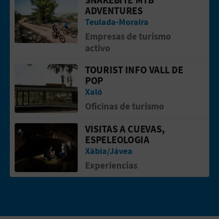
Ir a la p&aacute;gina de SNAKEBITE
ADVENTURES
Teulada-Moraira
Empresas de turismo
activo
TOURIST INFO VALL DE
Ir a la p&aacute;gina de TOURIST INF
POP
Xaló
Oficinas de turismo
VISITAS A CUEVAS,
Ir a la p&aacute;gina de Visitas a cue
ESPELEOLOGIA
Xàbia/Jávea
Experiencias