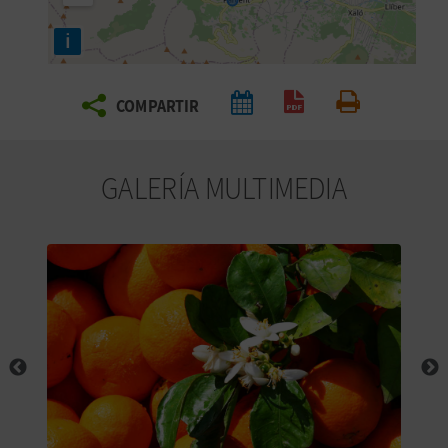
E
i
V
COMPARTIR
I
Generar PDF
Imprimir
A
GALERÍA MULTIMEDIA
J
A
V
U
E
L