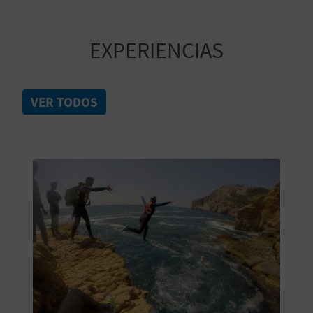
C
U
EXPERIENCIAS
L
A
VER TODOS
T
U
H
U
E
L
L