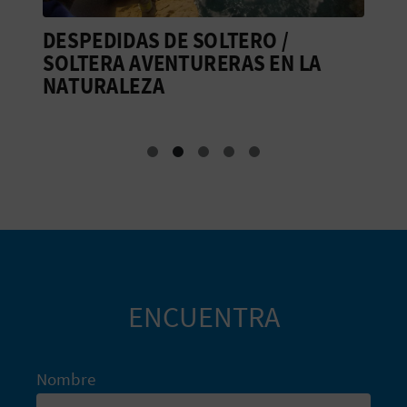
A
DESPEDIDAS DE SOLTERO /
V
SOLTERA AVENTURERAS EN LA
E
R
NATURALEZA
P
M
E
G
I
S
T
R
ENCUENTRA
O
E
Nombre