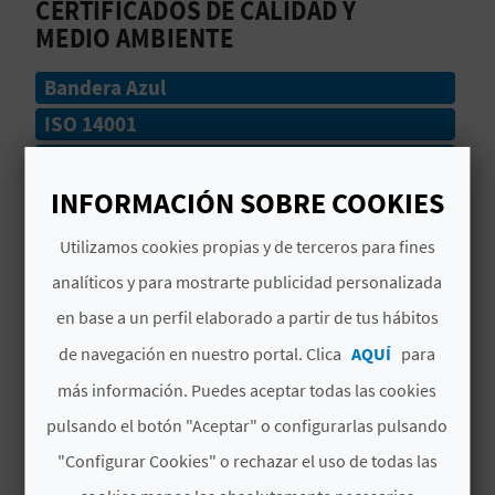
CERTIFICADOS DE CALIDAD Y
C
MEDIO AMBIENTE
U
Bandera Azul
L
ISO 14001
A
Accesible
ISO 9001
INFORMACIÓN SOBRE COOKIES
T
U
Utilizamos cookies propias y de terceros para fines
# SERVICIOS
analíticos y para mostrarte publicidad personalizada
H
Chiringuito
en base a un perfil elaborado a partir de tus hábitos
U
de navegación en nuestro portal. Clica
AQUÍ
para
Parking
E
más información. Puedes aceptar todas las cookies
Parada Autobús
L
pulsando el botón "Aceptar" o configurarlas pulsando
Lavapies
"Configurar Cookies" o rechazar el uso de todas las
L