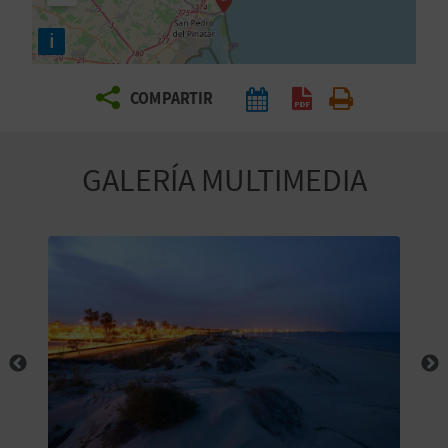
E
i
V
COMPARTIR
I
A
GALERÍA MULTIMEDIA
J
A
V
U
E
L