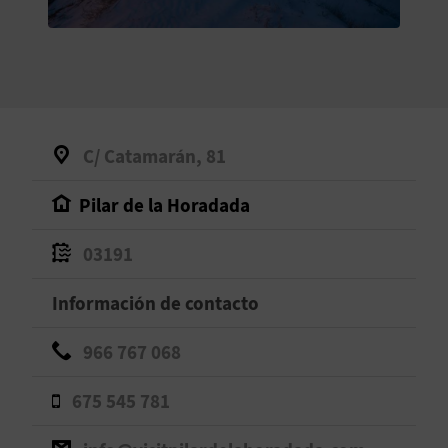
V
E
A
C/ Catamarán, 81
G
Pilar de la Horadada
E
N
03191
D
Información de contacto
A
966 767 068
675 545 781
V
I