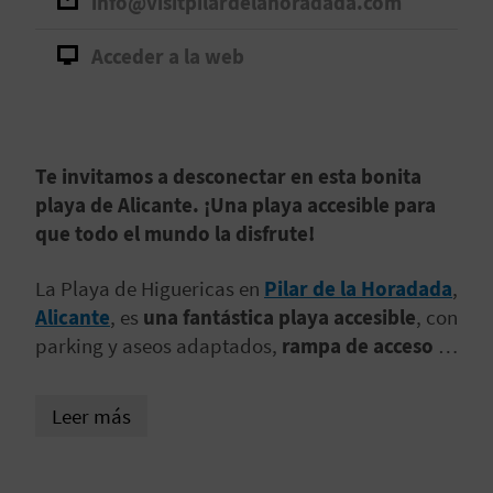
info@visitpilardelahoradada.com
D
Acceder a la web
E
O
B
Te invitamos a desconectar en esta bonita
playa de Alicante. ¡Una playa accesible para
L
que todo el mundo la disfrute!
O
La Playa de Higuericas en
Pilar de la Horadada
​,
G
Alicante
, es
una fantástica playa accesible
, con
parking y aseos adaptados,
rampa de acceso y
silla anfibia
. ¡Una playa para ser disfrutada por
C
todos! Además, cuenta con una zona para niños,
Leer más
A
chiringuito,
servicio de primeros auxilios y
lavapiés
.
L