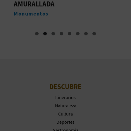
AMURALLADA
A
M
Monumentos
R
E
G
I
S
T
DESCUBRE
R
Itinerarios
Naturaleza
O
Cultura
E
Deportes
Gastronomía