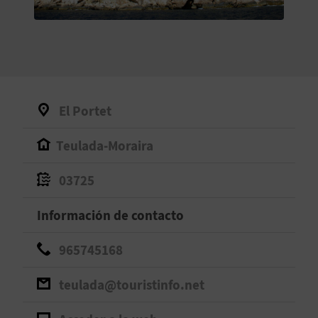
V
E
A
El Portet
G
Teulada-Moraira
E
N
03725
D
Información de contacto
A
965745168
teulada@touristinfo.net
V
I