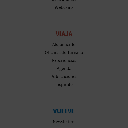
M
Webcams
P
R
VIAJA
E
Alojamiento
S
Oficinas de Turismo
A
Experiencias
R
Agenda
Publicaciones
I
Inspírate
A
L
VUELVE
Newsletters