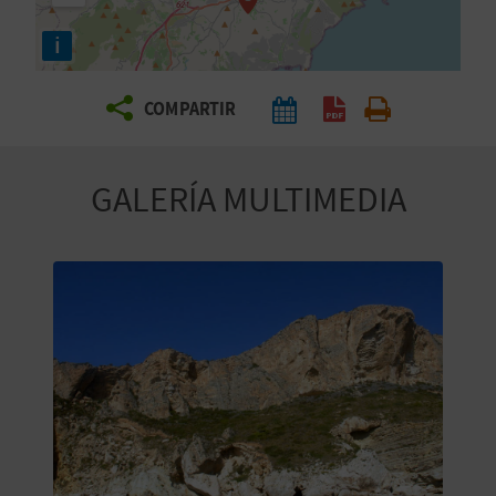
E
i
V
COMPARTIR
I
A
GALERÍA MULTIMEDIA
J
A
V
U
E
L