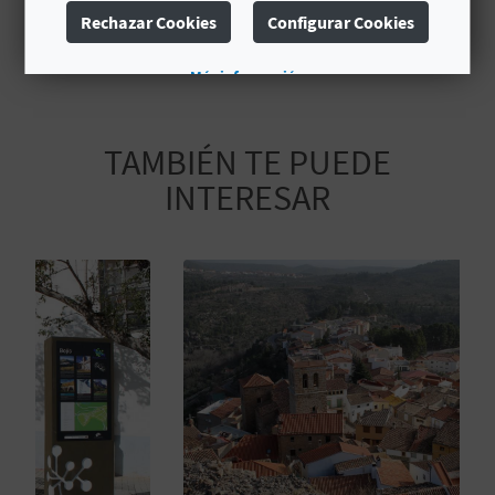
Signatura
CV-CAM000063-CS
A
Rechazar Cookies
Configurar Cookies
Más información
R
E
TAMBIÉN TE PUEDE
G
INTERESAR
I
S
T
R
O
E