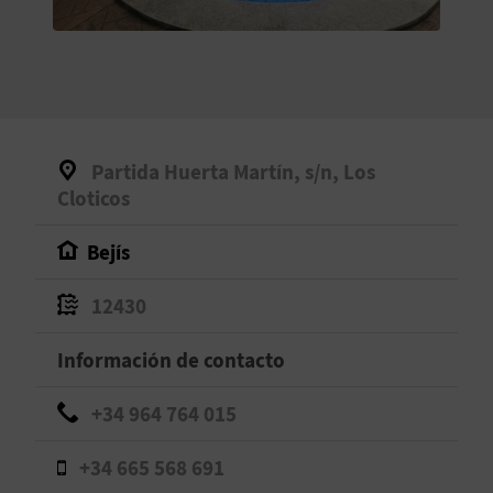
V
E
A
Partida Huerta Martín, s/n, Los
G
Cloticos
E
Bejís
N
12430
D
Información de contacto
A
+34 964 764 015
V
+34 665 568 691
I