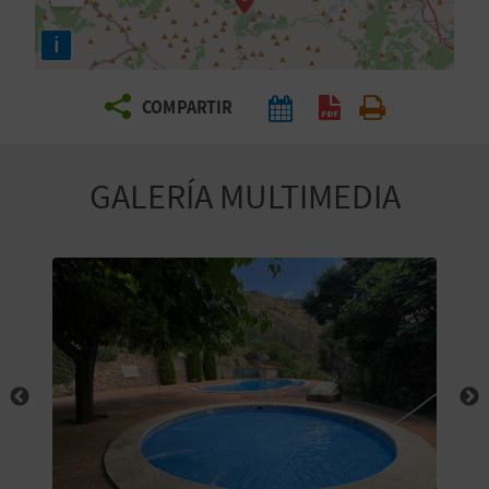
E
i
V
COMPARTIR
I
A
GALERÍA MULTIMEDIA
J
A
V
U
E
L