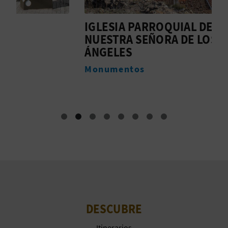
M
P
IGLESIA PARROQUIAL DE
A
NUESTRA SEÑORA DE LOS
R
M
ÁNGELES
E
Monumentos
S
A
R
I
A
L
DESCUBRE
Itinerarios