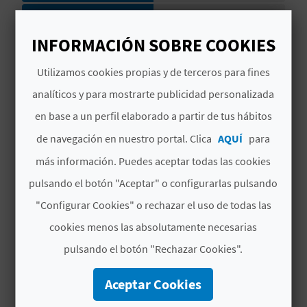
C
Número de plazas en
57
unidades de
INFORMACIÓN SOBRE COOKIES
U
alojamiento
L
Utilizamos cookies propias y de terceros para fines
Número de plazas en
0
analíticos y para mostrarte publicidad personalizada
acampada libre
A
en base a un perfil elaborado a partir de tus hábitos
T
Número total de
288
de navegación en nuestro portal. Clica
AQUÍ
para
plazas
U
más información. Puedes aceptar todas las cookies
Distancia a la playa
Distancia superior a
H
pulsando el botón "Aceptar" o configurarlas pulsando
(en metros)
5000
"Configurar Cookies" o rechazar el uso de todas las
U
Distancia al núcleo
Distancia superior a
cookies menos las absolutamente necesarias
urbano más cercano
1000
E
pulsando el botón "Rechazar Cookies".
(en metros)
L
Categoría camping
Tres estrellas
Aceptar Cookies
L