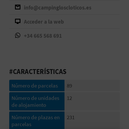
info@campingloscloticos.es
D
Acceder a la web
E
O
+34 665 568 691
B
L
O
#CARACTERÍSTICAS
G
Número de parcelas
89
Número de unidades
12
C
de alojamiento
A
Número de plazas en
231
L
parcelas