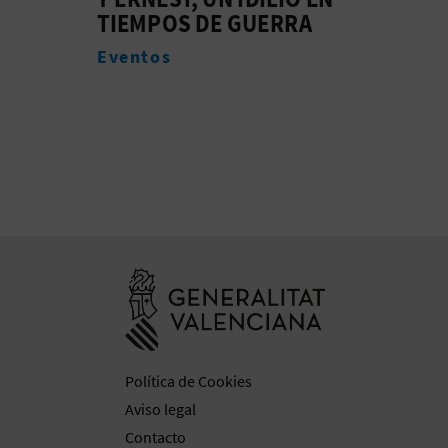
A
Experiencias
Even
Ir a la web de 
Política de Cookies
Aviso legal
Contacto