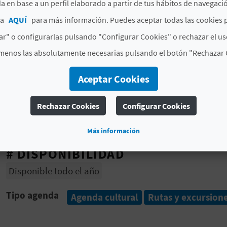
a en base a un perfil elaborado a partir de tus hábitos de navegaci
ca
AQUÍ
para más información. Puedes aceptar todas las cookies 
Precio: 3 € (1,5 € reducida).
r" o configurarlas pulsando "Configurar Cookies" o rechazar el us
Descripción
: El célebre Joaquín Coloma, pionero del 
menos las absolutamente necesarias pulsando el botón "Rechazar 
Fortis, se quedaron en Benicàssim no solo por admirar 
por haber observado en nuestra bahía un paraíso natu
Aceptar Cookies
picapedreros y torres vigía, se funden junto al fantasm
tramos de costa salvaje que quedan en el litoral cast
Rechazar Cookies
Configurar Cookies
narraciones de la historia de la cara oculta y salvaje de
Recomendaciones
: Calzado, ropa deportiva y agua.
Más información
# DISPONIBILIDAD
Disponible todo el año
Tipo agenda
Agenda cultural
Rutas y excursion