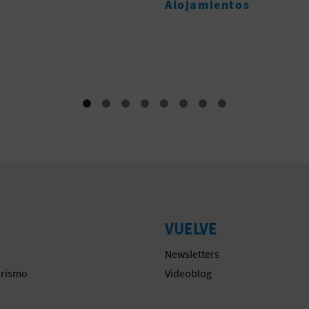
ientos
TIEMPOS DE GUERR
Eventos
VUELVE
Newsletters
urismo
Videoblog