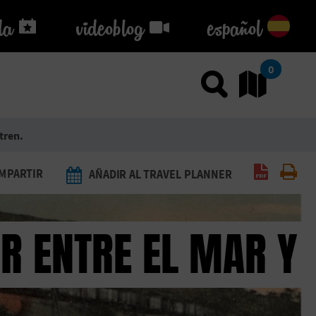
da
da
videoblog
videoblog
español
0
Usar el
Ir
tren.
Generar 
Imp
MPARTIR
AÑADIR AL TRAVEL PLANNER
OR ENTRE EL MAR Y