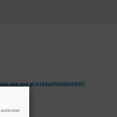
/maps.app.goo.gl/w38dqWGhA8NkFQ6F7
e publicidad