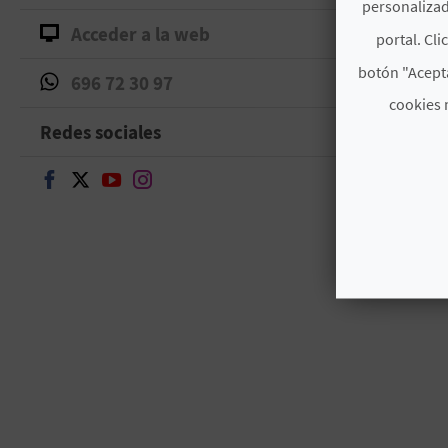
personalizad
Acceder a la web
portal. Cli
botón "Acepta
696 72 30 97
cookies 
Redes sociales
Seguir en Facebook
Seguir en Twitter
Seguir en Youtube
Seguir en Instagram