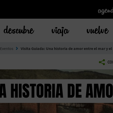
agen
agen
descubre
viaja
vuelve
Eventos
Visita Guiada: Una historia de amor entre el mar y el 
CO
NA HISTORIA DE AM