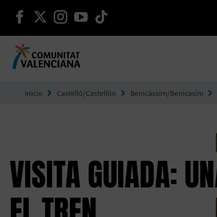
seguir en facebook
seguir en twitter
seguir en instagram
seguir en youtube
seguir en tiktok
Ir a Comunitat Valenciana
Inicio
Castelló/Castellón
Benicàssim/Benicasim
VISITA GUIADA: U
EL TREN.