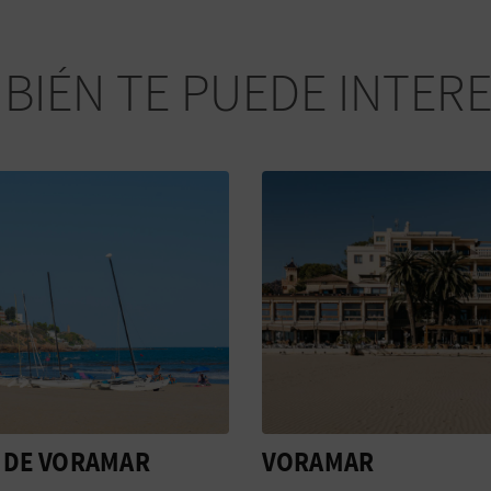
BIÉN TE PUEDE INTER
MAR
VISITA GUIADA: MA
Y ERNEST, UN IDILIO