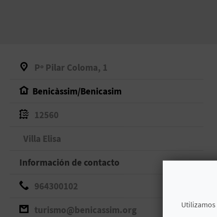
Pº Pilar Coloma, 1
Benicàssim/Benicasim
12560
Villa Elisa
Información de contacto
964300102
Utilizamos 
turismo@benicassim.org