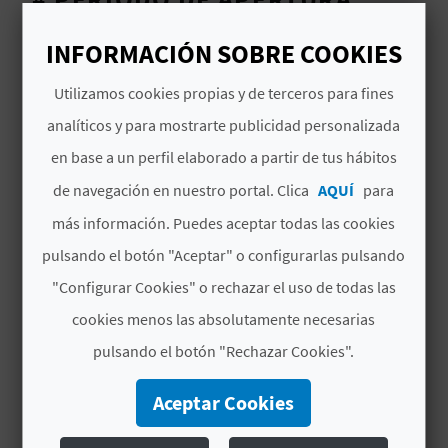
D
Abierto todo el año
INFORMACIÓN SOBRE COOKIES
E
Utilizamos cookies propias y de terceros para fines
O
analíticos y para mostrarte publicidad personalizada
B
en base a un perfil elaborado a partir de tus hábitos
TAMBIÉN TE PUEDE
de navegación en nuestro portal. Clica
AQUÍ
para
INTERESAR
L
más información. Puedes aceptar todas las cookies
O
pulsando el botón "Aceptar" o configurarlas pulsando
G
"Configurar Cookies" o rechazar el uso de todas las
cookies menos las absolutamente necesarias
C
pulsando el botón "Rechazar Cookies".
A
Aceptar Cookies
L