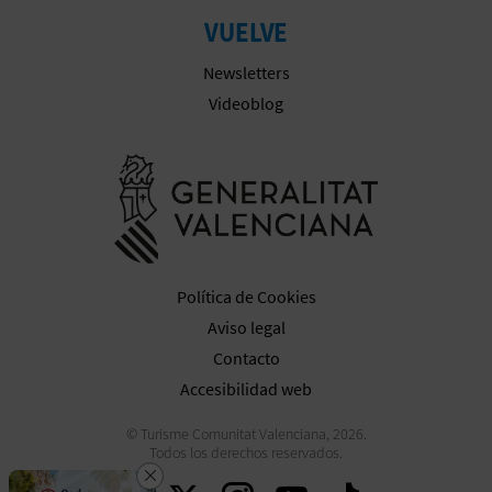
M
VUELVE
P
Newsletters
R
Videoblog
E
Ir a la web 
S
A
R
Política de Cookies
I
Aviso legal
A
Contacto
Accesibilidad web
L
© Turisme Comunitat Valenciana, 2026.
Todos los derechos reservados.
Cerrar
Descarga la app