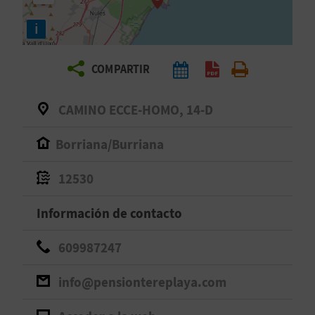
E
i
V
COMPARTIR
I
A
CAMINO ECCE-HOMO, 14-D
J
Borriana/Burriana
A
12530
Información de contacto
V
U
609987247
E
info@pensiontereplaya.com
L