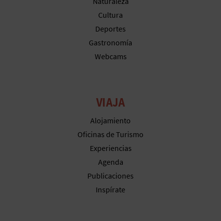
Naturaleza
A
Cultura
Deportes
Gastronomía
R
Webcams
E
G
VIAJA
I
Alojamiento
S
Oficinas de Turismo
T
Experiencias
R
Agenda
Publicaciones
O
Inspírate
E