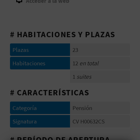
Acceder a la web
V
E
# HABITACIONES Y PLAZAS
A
Plazas
23
G
Habitaciones
12
en total
E
1
suites
N
# CARACTERÍSTICAS
D
A
Categoría
Pensión
Signatura
CV H00632CS
V
# PERÍODO DE APERTURA
I