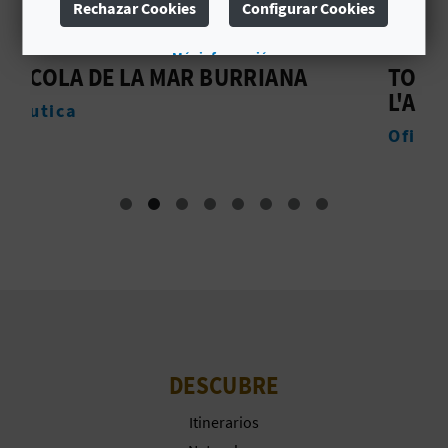
Rechazar Cookies
Configurar Cookies
C
Más información
U
RIANA
TOURIST INFO BURRIANA -
L'ARENAL
L
Oficinas de turismo
A
T
U
H
U
E
DESCUBRE
L
L
Itinerarios