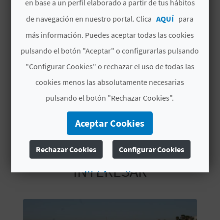
en base a un perfil elaborado a partir de tus hábitos
C
Pasarelas
de navegación en nuestro portal. Clica
AQUÍ
para
U
Servicios WC
más información. Puedes aceptar todas las cookies
L
pulsando el botón "Aceptar" o configurarlas pulsando
Lavapies
"Configurar Cookies" o rechazar el uso de todas las
A
Bandera Azul
cookies menos las absolutamente necesarias
T
pulsando el botón "Rechazar Cookies".
U
Aceptar Cookies
H
U
Rechazar Cookies
Configurar Cookies
TAMBIÉN TE PUEDE
INTERESAR
E
Más información
L
L