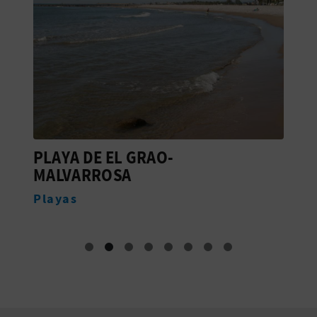
A
R
E
G
I
PLAYA DE EL GRAO-
T
MALVARROSA
S
M
Playas
T
R
O
E