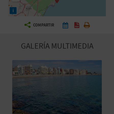
E
i
V
COMPARTIR
I
A
GALERÍA MULTIMEDIA
J
A
V
U
E
L