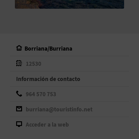
V
E
A
Borriana/Burriana
G
12530
E
N
Información de contacto
D
964 570 753
A
burriana@touristinfo.net
Acceder a la web
V
I