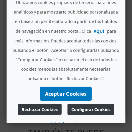
Utilizamos cookies propias y de terceros para fines
C
Disfruta de una visita guiada agradable por
analíticos y para mostrarte publicidad personalizada
Cabanes. Un paseo cultural por sus calles llenas
U
en base a un perfil elaborado a partir de tus hábitos
de belleza. Conocerás el trazado de la antigua
L
alquería musulmana y las diferentes casas
de navegación en nuestro portal. Clica
AQUÍ
para
señoriales medievales. Todas ellas con
más información. Puedes aceptar todas las cookies
A
Leer más
elegantes piedras labradas o ventanas góticas,
pulsando el botón "Aceptar" o configurarlas pulsando
T
como las del actual ayuntamiento o Palacio del
# DISPONIBILIDAD
"Configurar Cookies" o rechazar el uso de todas las
Obispo de Tortosa. Y si sigues con el paseo,
U
llegarás a un horno medieval o a una de las
cookies menos las absolutamente necesarias
Disponible todo el año
antiguas puertas que protegían Cabanes.
H
pulsando el botón "Rechazar Cookies".
¡Sorpréndete con este agradable paseo!
Tipo agenda
U
Agenda cultural
Aceptar Cookies
E
Rechazar Cookies
Configurar Cookies
L
L
Más información