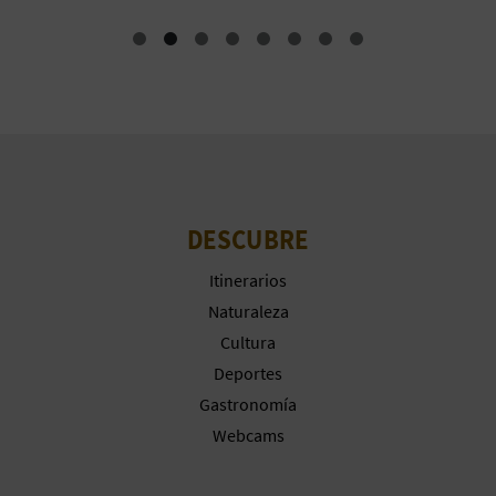
M
P
R
E
S
A
DESCUBRE
R
Itinerarios
I
Naturaleza
Cultura
A
Deportes
L
Gastronomía
Webcams