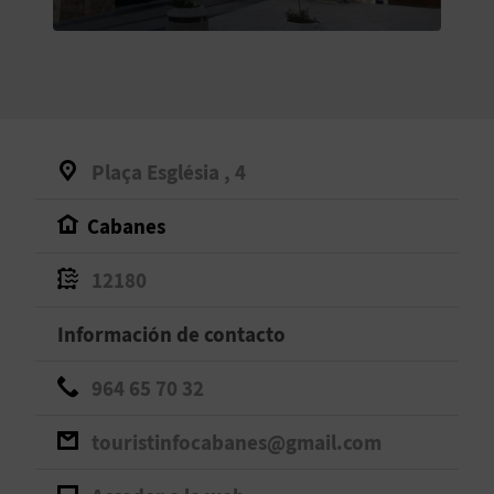
V
E
A
Plaça Església , 4
G
Cabanes
E
N
12180
D
Información de contacto
A
964 65 70 32
touristinfocabanes@gmail.com
V
I