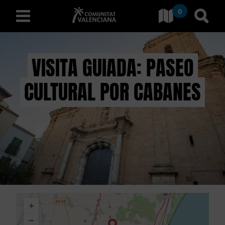
0
Ir a Comunitat Valenciana
Ir al
español
VISITA GUIADA: PASEO
CULTURAL POR CABANES
D
E
S
C
U
B
+
R
−