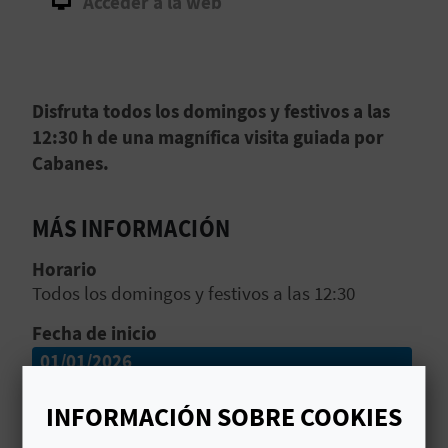
Acceder a la web
D
E
Disfruta todos los domingos y festivos a las
O
12:30 h de una magnífica visita guiada por
B
Cabanes.
L
MÁS INFORMACIÓN
O
Horario
G
Todos los domingos y festivos a las 12:30
Fecha de inicio
C
01/01/2026
A
Fecha de fin
INFORMACIÓN SOBRE COOKIES
L
31/12/2026