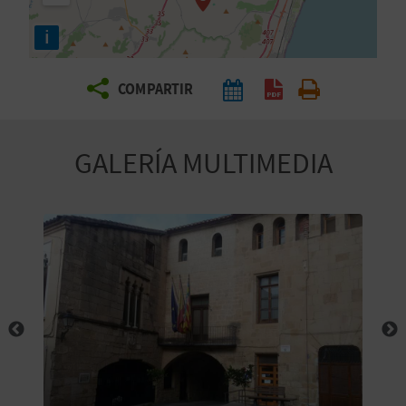
E
i
V
COMPARTIR
I
A
GALERÍA MULTIMEDIA
J
A
V
U
E
L