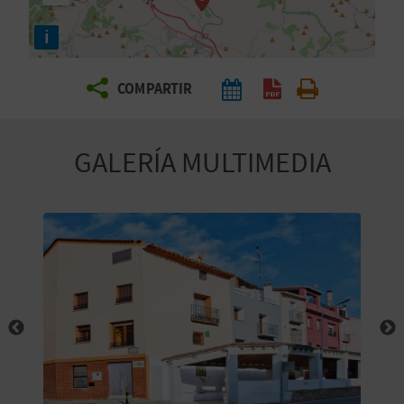
E
i
V
COMPARTIR
I
A
GALERÍA MULTIMEDIA
J
A
V
U
E
L