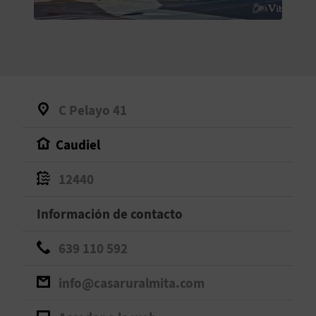
V
E
A
C Pelayo 41
G
Caudiel
E
N
12440
D
Información de contacto
A
639 110 592
info@casaruralmita.com
V
I