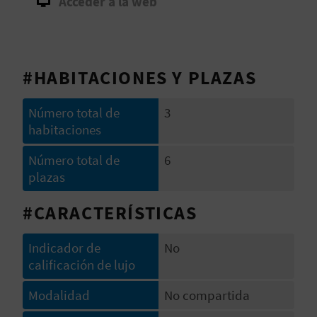
Acceder a la web
D
E
#HABITACIONES Y PLAZAS
O
B
Número total de
3
habitaciones
L
Número total de
6
O
plazas
G
#CARACTERÍSTICAS
Indicador de
No
C
calificación de lujo
A
Modalidad
No compartida
L