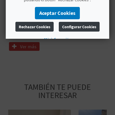
A
Luz en zonas comunes
Aceptar Cookies
Información nivel accesibilidad al
R
establecimiento
Rechazar Cookies
Configurar Cookies
E
Secador
Más información
G
Ver más
I
S
T
R
TAMBIÉN TE PUEDE
INTERESAR
O
E