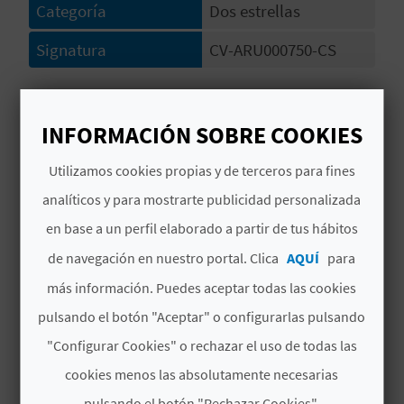
Categoría
Dos estrellas
C
Signatura
CV-ARU000750-CS
U
L
# SERVICIOS
A
INFORMACIÓN SOBRE COOKIES
Espejo
T
Utilizamos cookies propias y de terceros para fines
Frigorífico dos puertas
analíticos y para mostrarte publicidad personalizada
U
Mueble tocador
en base a un perfil elaborado a partir de tus hábitos
H
de navegación en nuestro portal. Clica
AQUÍ
para
Calefacción zonas comunes
U
más información. Puedes aceptar todas las cookies
Abastecimiento de agua garantizado
E
pulsando el botón "Aceptar" o configurarlas pulsando
L
"Configurar Cookies" o rechazar el uso de todas las
Extractor
cookies menos las absolutamente necesarias
L
Papelera
pulsando el botón "Rechazar Cookies".