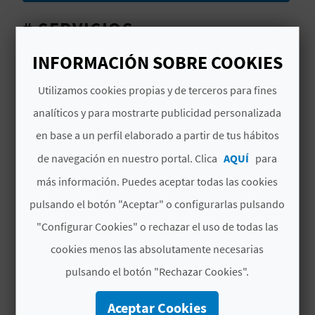
C
# SERVICIOS
U
INFORMACIÓN SOBRE COOKIES
Juegos Deportivos
L
Utilizamos cookies propias y de terceros para fines
Servicios WC
A
analíticos y para mostrarte publicidad personalizada
Estado del Mar
T
en base a un perfil elaborado a partir de tus hábitos
U
Paseo Marítimo
de navegación en nuestro portal. Clica
AQUÍ
para
más información. Puedes aceptar todas las cookies
H
Restaurante
pulsando el botón "Aceptar" o configurarlas pulsando
U
Lavapies
"Configurar Cookies" o rechazar el uso de todas las
E
cookies menos las absolutamente necesarias
Grava
L
pulsando el botón "Rechazar Cookies".
Parada Autobús
L
Aceptar Cookies
Socorristas