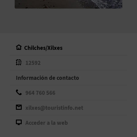
V
E
A
Chilches/Xilxes
G
12592
E
N
Información de contacto
D
964 760 566
A
xilxes@touristinfo.net
Acceder a la web
V
I