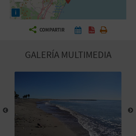
E
i
V
COMPARTIR
I
A
GALERÍA MULTIMEDIA
J
A
V
U
E
L