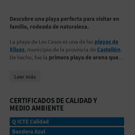
D
Descubre una playa perfecta para visitar en
E
familia, rodeada de naturaleza.
O
La playa de Les Cases es una de las
playas de
B
Xilxes
, municipio de la provincia de
Castellón
.
De hecho, fue la
primera playa de arena que
L
tuvo el municipio
. Tiene una extensión de 532
O
metros y una amplitud media de unos 52-55
Leer más
metros.
G
CERTIFICADOS DE CALIDAD Y
C
MEDIO AMBIENTE
A
Q ICTE Calidad
L
Bandera Azul