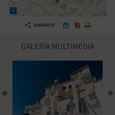
E
i
V
COMPARTIR
I
A
GALERÍA MULTIMEDIA
J
A
V
U
E
L