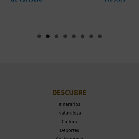
M
P
R
E
S
A
R
I
DESCUBRE
A
Itinerarios
L
Naturaleza
Cultura
Deportes
Gastronomía