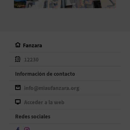
V
E
A
Fanzara
G
12230
E
N
Información de contacto
D
info@miaufanzara.org
A
Acceder a la web
Redes sociales
V
I