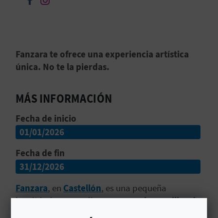
Seguir en Facebook
Seguir en Instagram
D
E
Fanzara te ofrece una experiencia artística
O
única. No te la pierdas.
B
L
MÁS INFORMACIÓN
O
Fecha de inicio
01/01/2026
G
Fecha de fin
31/12/2026
C
Fanzara
, en
Castellón
, es una pequeña
A
localidad cuyas calles
son como los pasillos de
L
una galería de arte
. Allí encontrarás el MIAU, el