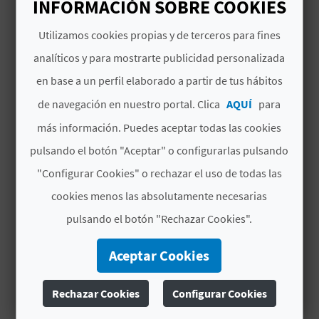
INFORMACIÓN SOBRE COOKIES
Museo Inacabado de Arte Urbano, una
C
propuesta que
transforma las fachadas en
Utilizamos cookies propias y de terceros para fines
Leer más
U
impresionantes murales
.
analíticos y para mostrarte publicidad personalizada
L
# DISPONIBILIDAD
en base a un perfil elaborado a partir de tus hábitos
A
de navegación en nuestro portal. Clica
AQUÍ
para
Inici
fin
L
M
X
J
V
S
D
más información. Puedes aceptar todas las cookies
T
o
pulsando el botón "Aceptar" o configurarlas pulsando
U
Thu
Thu
"Configurar Cookies" o rechazar el uso de todas las
Jan
Dec
H
01
31
cookies menos las absolutamente necesarias
00:00
00:00
U
:00
:00
pulsando el botón "Rechazar Cookies".
CET
CET
E
2026
2026
Aceptar Cookies
L
Rechazar Cookies
Configurar Cookies
L