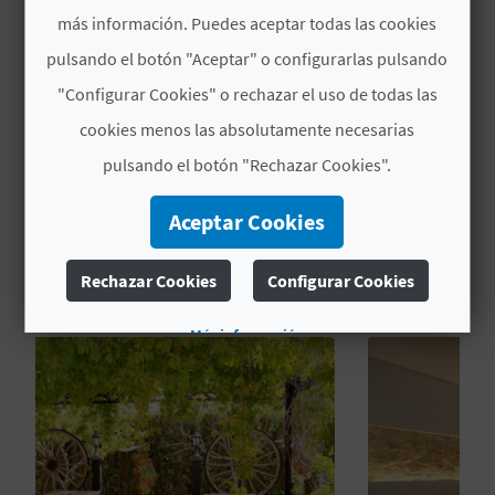
Información
C
más información. Puedes aceptar todas las cookies
pulsando el botón "Aceptar" o configurarlas pulsando
Ver más
U
"Configurar Cookies" o rechazar el uso de todas las
L
cookies menos las absolutamente necesarias
A
pulsando el botón "Rechazar Cookies".
T
Aceptar Cookies
TAMBIÉN TE PUEDE
U
INTERESAR
Rechazar Cookies
Configurar Cookies
H
U
Más información
E
L
L