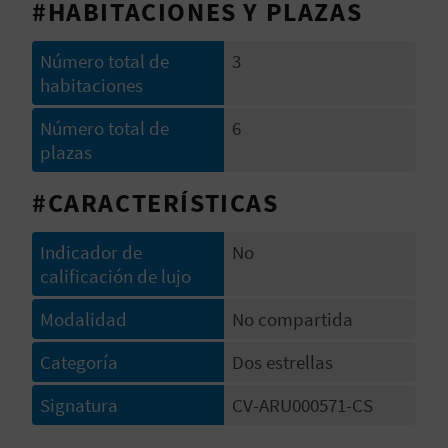
#HABITACIONES Y PLAZAS
V
E
Número total de
3
habitaciones
Número total de
6
A
plazas
G
#CARACTERÍSTICAS
E
Indicador de
No
N
calificación de lujo
D
Modalidad
No compartida
A
Categoría
Dos estrellas
Signatura
CV-ARU000571-CS
V
I