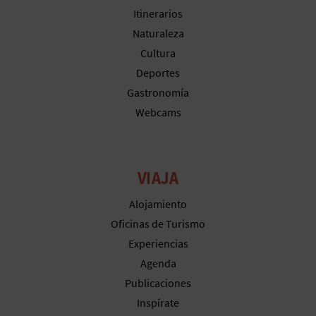
M
Itinerarios
P
Naturaleza
Cultura
R
Deportes
E
Gastronomía
S
Webcams
A
R
VIAJA
I
Alojamiento
Oficinas de Turismo
A
Experiencias
L
Agenda
Publicaciones
Inspírate