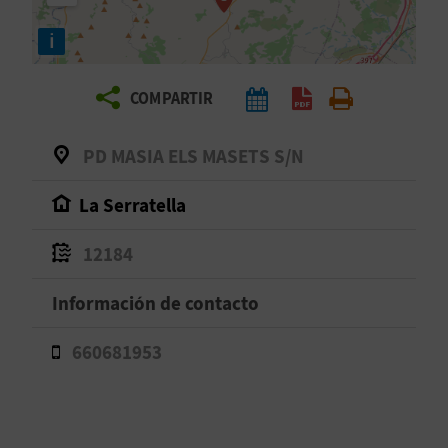
E
i
V
COMPARTIR
I
A
PD MASIA ELS MASETS S/N
J
La Serratella
A
12184
Información de contacto
V
U
660681953
E
L