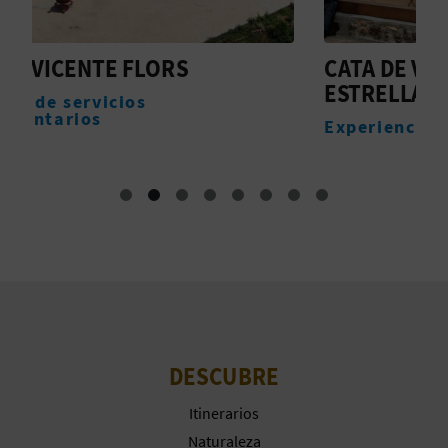
A
CATA DE VINOS BAJO LAS
M
R
ESTRELLAS
A
Experiencias
E
G
I
S
T
R
O
DESCUBRE
E
Itinerarios
Naturaleza