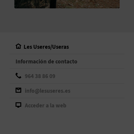
V
E
A
Les Useres/Useras
G
Información de contacto
E
N
964 38 86 09
D
info@lesuseres.es
A
Acceder a la web
V
I