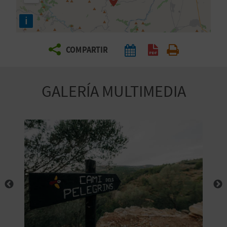
E
i
V
COMPARTIR
I
A
GALERÍA MULTIMEDIA
J
A
V
U
E
L