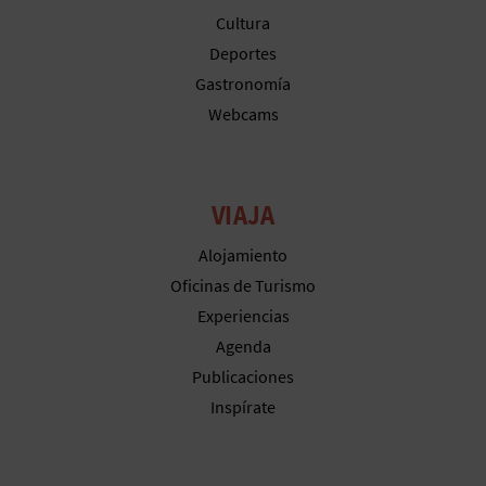
M
Cultura
P
Deportes
Gastronomía
R
Webcams
E
S
VIAJA
A
Alojamiento
R
Oficinas de Turismo
I
Experiencias
A
Agenda
Publicaciones
L
Inspírate