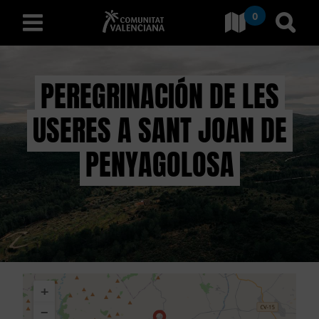
0
Ir a Comunitat Valenciana
Ir al
español
PEREGRINACIÓN DE LES
USERES A SANT JOAN DE
D
E
PENYAGOLOSA
S
C
U
B
+
R
−