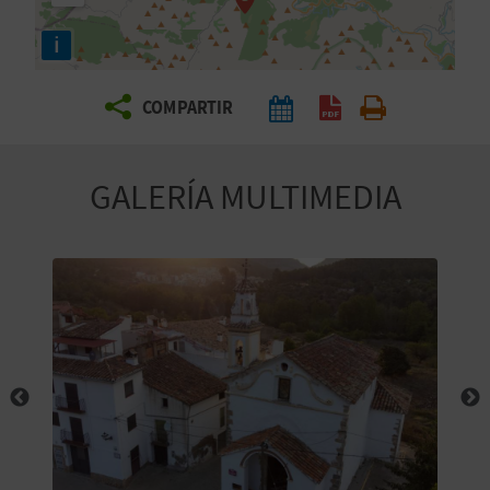
E
i
V
COMPARTIR
I
A
GALERÍA MULTIMEDIA
J
A
V
U
E
L