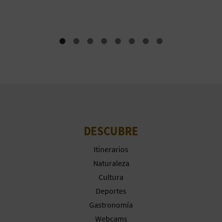
A
R
E
G
I
S
DESCUBRE
T
Itinerarios
R
Naturaleza
Cultura
O
Deportes
E
Gastronomía
Webcams