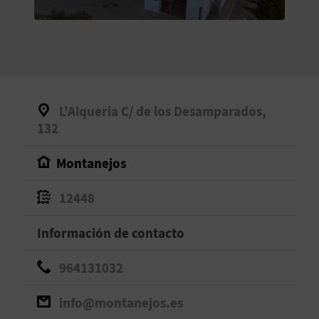
V
E
A
L'Alqueria C/ de los Desamparados,
G
132
E
Montanejos
N
12448
D
Información de contacto
A
964131032
V
info@montanejos.es
I