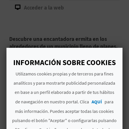
Acceder a la web
D
E
O
Descubre una encantadora ermita en los
B
alrededores de un municipio lleno de planes.
L
La Ermita de la Virgen de los Desamparados de
INFORMACIÓN SOBRE COOKIES
Montanejos
,
Castellón
, es un bonito templo
O
Utilizamos cookies propias y de terceros para fines
ubicado
en el núcleo urbano de La Alquería
,
G
que te recomendamos visitar. Se trata de una
analíticos y para mostrarte publicidad personalizada
construcción del siglo XVII, reconstruida en el
en base a un perfil elaborado a partir de tus hábitos
Leer más
XVIII.
C
de navegación en nuestro portal. Clica
AQUÍ
para
más información. Puedes aceptar todas las cookies
A
pulsando el botón "Aceptar" o configurarlas pulsando
L