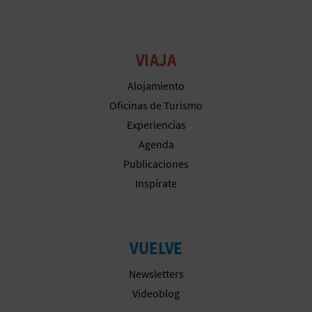
M
P
R
VIAJA
E
Alojamiento
Oficinas de Turismo
S
Experiencias
A
Agenda
Publicaciones
R
Inspírate
I
A
VUELVE
L
Newsletters
Videoblog