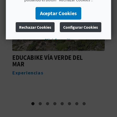
C
Aceptar Cookies
U
L
Rechazar Cookies
Configurar Cookies
A
Más información
T
RDE DEL
FIESTAS EN OROPESA DE
U
Fiestas
H
U
E
L
L