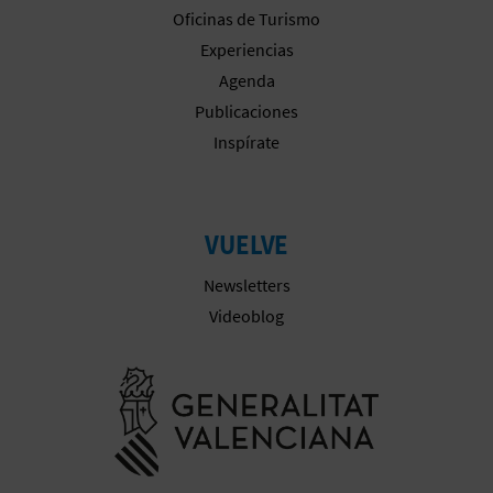
M
Oficinas de Turismo
P
Experiencias
Agenda
R
Publicaciones
E
Inspírate
S
A
VUELVE
R
Newsletters
I
Videoblog
A
Ir a la web 
L