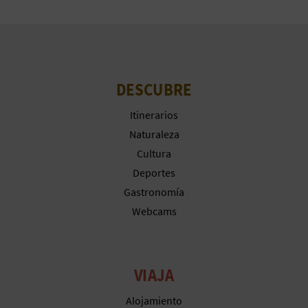
A
R
DESCUBRE
E
G
Itinerarios
Naturaleza
I
Cultura
S
Deportes
Gastronomía
T
Webcams
R
O
VIAJA
E
Alojamiento