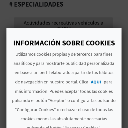
# ESPECIALIDADES
D
E
Actividades recreativas vehículos a
motor
O
Actividades acuáticas de remo o similar
INFORMACIÓN SOBRE COOKIES
B
en aguas no tranquilas
Utilizamos cookies propias y de terceros para fines
L
analíticos y para mostrarte publicidad personalizada
O
en base a un perfil elaborado a partir de tus hábitos
G
de navegación en nuestro portal. Clica
AQUÍ
para
TAMBIÉN TE PUEDE
más información. Puedes aceptar todas las cookies
INTERESAR
C
pulsando el botón "Aceptar" o configurarlas pulsando
"Configurar Cookies" o rechazar el uso de todas las
A
cookies menos las absolutamente necesarias
L
pulsando el botón "Rechazar Cookies".