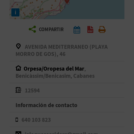
E
i
V
COMPARTIR
I
A
AVENIDA MEDITERRANEO (PLAYA
MORRO DE GOS), 46
J
Orpesa/Oropesa del Mar
,
A
Benicàssim/Benicasim
,
Cabanes
12594
V
U
Información de contacto
E
640 103 823
L