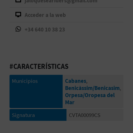
jaloqueseariders@gmail.com
V
Acceder a la web
E
+34 640 10 38 23
A
G
E
#CARACTERÍSTICAS
N
Municipios
Cabanes
,
D
Benicàssim/Benicasim
,
Orpesa/Oropesa del
A
Mar
Signatura
CVTA00099CS
V
I