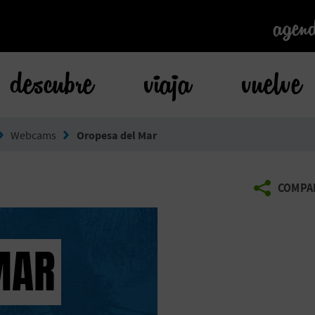
agen
agen
descubre
viaja
vuelve
Webcams
Oropesa del Mar
COMPA
MAR