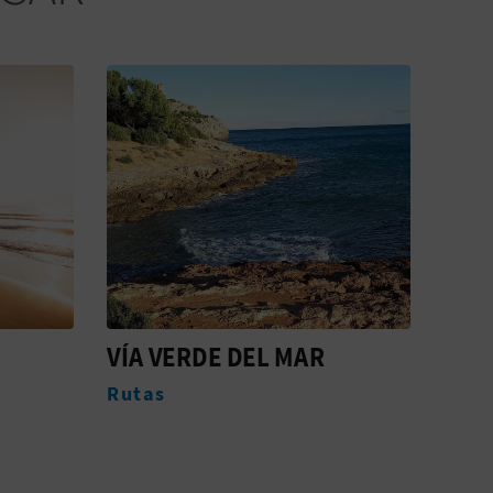
VÍA VERDE DEL MAR
EDU
DEL
Rutas
Expe