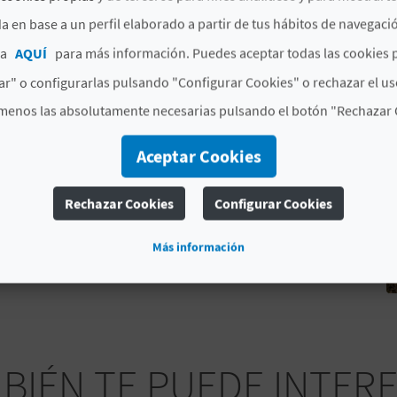
a en base a un perfil elaborado a partir de tus hábitos de navegaci
ESA DEL MAR
ca
AQUÍ
para más información. Puedes aceptar todas las cookies 
r" o configurarlas pulsando "Configurar Cookies" o rechazar el us
menos las absolutamente necesarias pulsando el botón "Rechazar 
Aceptar Cookies
Rechazar Cookies
Configurar Cookies
Más información
BIÉN TE PUEDE INTER