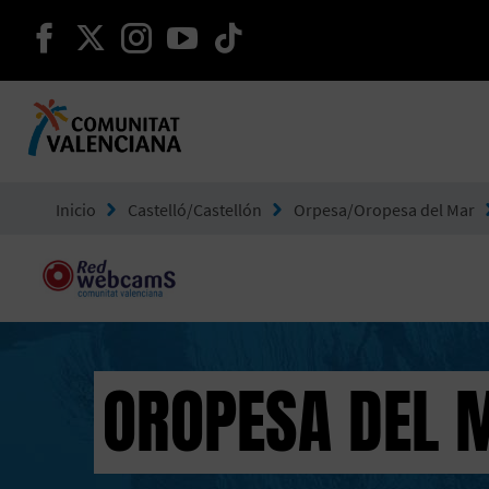
seguir en facebook
seguir en twitter
seguir en instagram
seguir en youtube
seguir en tiktok
Ir a Comunitat Valenciana
Inicio
Castelló/Castellón
Orpesa/Oropesa del Mar
OROPESA DEL 