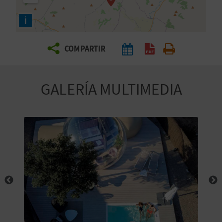
E
i
V
COMPARTIR
I
A
GALERÍA MULTIMEDIA
J
A
V
U
E
L