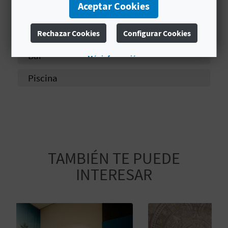
# SERVICIOS
Aceptar Cookies
A
Consulta médica
Rechazar Cookies
Configurar Cookies
R
Bar
Más información
E
Piscina
G
I
S
T
TAMBIÉN TE PUEDE
R
INTERESAR
O
E