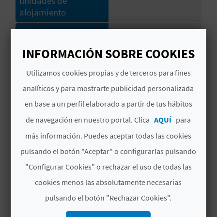
unidades de
C
alojamiento
U
Número de plazas en
0
acampada libre
L
INFORMACIÓN SOBRE COOKIES
Número total de
50
A
Utilizamos cookies propias y de terceros para fines
plazas
T
analíticos y para mostrarte publicidad personalizada
Distancia a la playa
Distancia entre 501 y
en base a un perfil elaborado a partir de tus hábitos
U
(en metros)
1000
de navegación en nuestro portal. Clica
AQUÍ
para
H
Distancia al núcleo
Distancia superior a
más información. Puedes aceptar todas las cookies
urbano más cercano
1000
U
pulsando el botón "Aceptar" o configurarlas pulsando
(en metros)
E
"Configurar Cookies" o rechazar el uso de todas las
Categoría camping
Una estrella
cookies menos las absolutamente necesarias
L
Signatura
CV-CAM000062-CS
pulsando el botón "Rechazar Cookies".
L