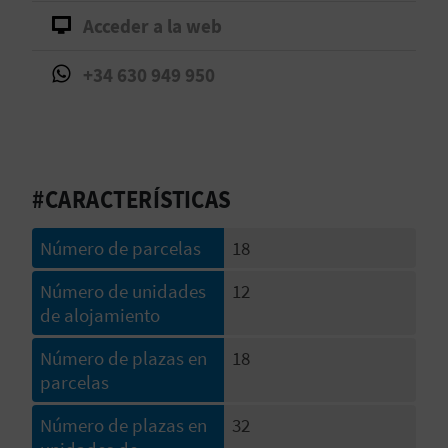
Acceder a la web
D
+34 630 949 950
E
O
B
#CARACTERÍSTICAS
L
O
Número de parcelas
18
G
Número de unidades
12
de alojamiento
C
Número de plazas en
18
parcelas
A
Número de plazas en
32
L