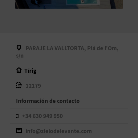
V
E
A
PARAJE LA VALLTORTA, Plá de l'Om,
G
s/n
E
Tírig
N
12179
D
Información de contacto
A
+34 630 949 950
V
info@zielodelevante.com
I